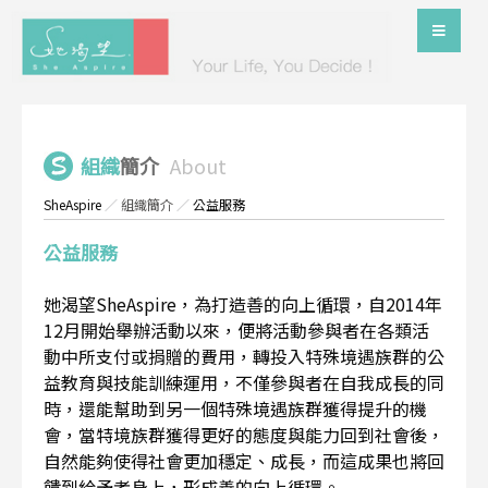
組織
簡介
About
SheAspire
／
組織簡介
／
公益服務
公益服務
她渴望SheAspire，為打造善的向上循環，自2014年
12月開始舉辦活動以來，便將活動參與者在各類活
動中所支付或捐贈的費用，轉投入特殊境遇族群的公
益教育與技能訓練運用，不僅參與者在自我成長的同
時，還能幫助到另一個特殊境遇族群獲得提升的機
會，當特境族群獲得更好的態度與能力回到社會後，
自然能夠使得社會更加穩定、成長，而這成果也將回
饋到給予者身上，形成善的向上循環。