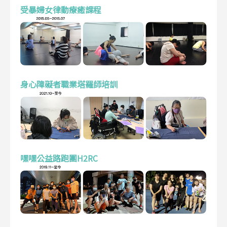
受暴婦女律動療癒課程
身心障礙者職業塔羅師培訓
嘿嘿公益路跑團H2RC