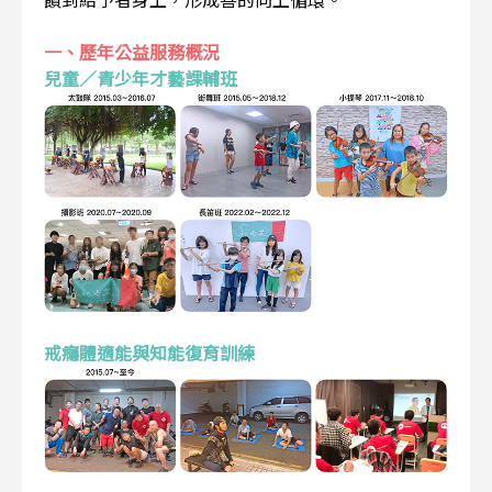
一、歷年公益服務概況
兒童／青少年才藝課輔班
戒癮體適能與知能復育訓練