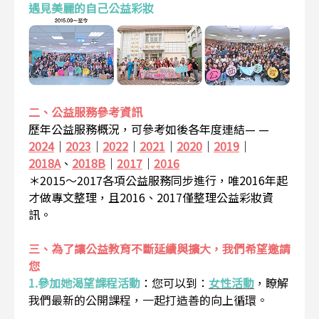
遇見美麗的自己公益彩妝
二、公益服務參考資訊
歷年公益服務概況，可參考如後各年度連結— —
2024
｜
2023
｜
2022
｜
2021
｜
2020
｜
2019
｜
2018A
、
2018B
｜
2017
｜
2016
＊2015～2017各項公益服務同步進行，唯2016年起
才做專文整理，且2016、2017僅整理公益彩妝資
訊。
三、為了讓公益教育不斷延續與擴大，我們希望邀請
您
1.參加她渴望課程活動
：
您可以到：
女性活動
，瞭解
我們最新的公開課程，一起打造善的向上循環。