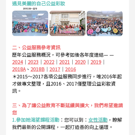
遇見美麗的自己公益彩妝
二、公益服務參考資訊
歷年公益服務概況，可參考如後各年度連結— —
2024
｜
2023
｜
2022
｜
2021
｜
2020
｜
2019
｜
2018A
、
2018B
｜
2017
｜
2016
＊2015～2017各項公益服務同步進行，唯2016年起
才做專文整理，且2016、2017僅整理公益彩妝資
訊。
三、為了讓公益教育不斷延續與擴大，我們希望邀請
您
1.參加她渴望課程活動
：
您可以到：
女性活動
，瞭解
我們最新的公開課程，一起打造善的向上循環。