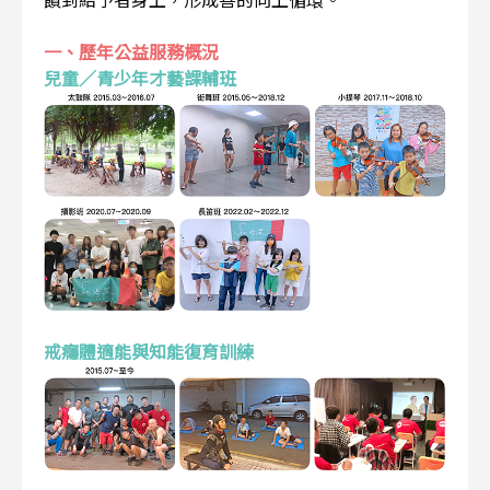
一、歷年公益服務概況
兒童／青少年才藝課輔班
戒癮體適能與知能復育訓練