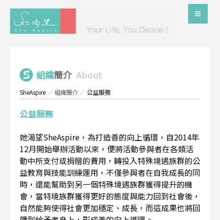
組織
簡介
About
SheAspire
／
組織簡介
／
公益服務
公益服務
她渴望SheAspire，為打造善的向上循環，自2014年
12月開始舉辦活動以來，便將活動參與者在各類活
動中所支付或捐贈的費用，轉投入特殊境遇族群的公
益教育與技能訓練運用，不僅參與者在自我成長的同
時，還能幫助到另一個特殊境遇族群獲得提升的機
會，當特境族群獲得更好的態度與能力回到社會後，
自然能夠使得社會更加穩定、成長，而這成果也將回
饋到給予者身上，形成善的向上循環。