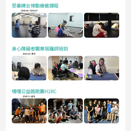
受暴婦女律動療癒課程
身心障礙者職業塔羅師培訓
嘿嘿公益路跑團H2RC