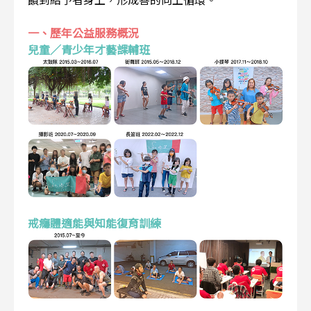
一、歷年公益服務概況
兒童／青少年才藝課輔班
戒癮體適能與知能復育訓練