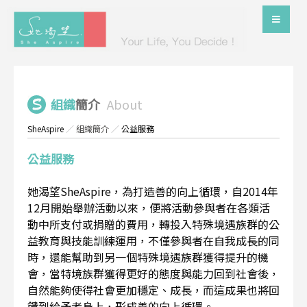
組織
簡介
About
SheAspire
／
組織簡介
／
公益服務
公益服務
她渴望SheAspire，為打造善的向上循環，自2014年
12月開始舉辦活動以來，便將活動參與者在各類活
動中所支付或捐贈的費用，轉投入特殊境遇族群的公
益教育與技能訓練運用，不僅參與者在自我成長的同
時，還能幫助到另一個特殊境遇族群獲得提升的機
會，當特境族群獲得更好的態度與能力回到社會後，
自然能夠使得社會更加穩定、成長，而這成果也將回
饋到給予者身上，形成善的向上循環。