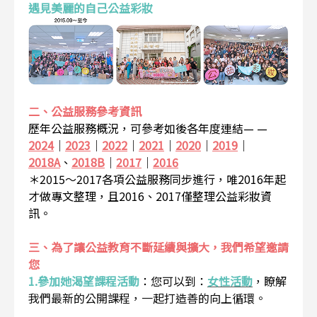
遇見美麗的自己公益彩妝
二、公益服務參考資訊
歷年公益服務概況，可參考如後各年度連結— —
2024
｜
2023
｜
2022
｜
2021
｜
2020
｜
2019
｜
2018A
、
2018B
｜
2017
｜
2016
＊2015～2017各項公益服務同步進行，唯2016年起
才做專文整理，且2016、2017僅整理公益彩妝資
訊。
三、為了讓公益教育不斷延續與擴大，我們希望邀請
您
1.參加她渴望課程活動
：
您可以到：
女性活動
，瞭解
我們最新的公開課程，一起打造善的向上循環。