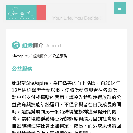
組織
簡介
About
SheAspire
／
組織簡介
／
公益服務
公益服務
她渴望SheAspire，為打造善的向上循環，自2014年
12月開始舉辦活動以來，便將活動參與者在各類活
動中所支付或捐贈的費用，轉投入特殊境遇族群的公
益教育與技能訓練運用，不僅參與者在自我成長的同
時，還能幫助到另一個特殊境遇族群獲得提升的機
會，當特境族群獲得更好的態度與能力回到社會後，
自然能夠使得社會更加穩定、成長，而這成果也將回
饋到給予者身上，形成善的向上循環。