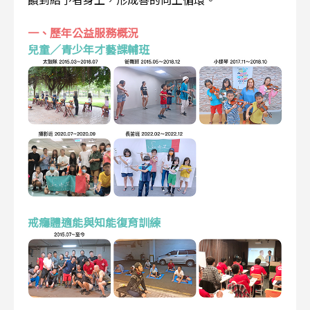
一、歷年公益服務概況
兒童／青少年才藝課輔班
戒癮體適能與知能復育訓練