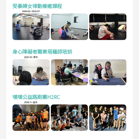
受暴婦女律動療癒課程
身心障礙者職業塔羅師培訓
嘿嘿公益路跑團H2RC