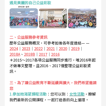
遇見美麗的自己公益彩妝
二、公益服務參考資訊
歷年公益服務概況，可參考如後各年度連結— —
2024
｜
2023
｜
2022
｜
2021
｜
2020
｜
2019
｜
2018A
、
2018B
｜
2017
｜
2016
＊2015～2017各項公益服務同步進行，唯2016年起
才做專文整理，且2016、2017僅整理公益彩妝資
訊。
三、為了讓公益教育不斷延續與擴大，我們希望邀請
您
1.參加她渴望課程活動
：
您可以到：
女性活動
，瞭解
我們最新的公開課程，一起打造善的向上循環。