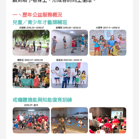
一、歷年公益服務概況
兒童／青少年才藝課輔班
戒癮體適能與知能復育訓練