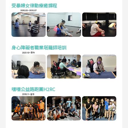
受暴婦女律動療癒課程
身心障礙者職業塔羅師培訓
嘿嘿公益路跑團H2RC