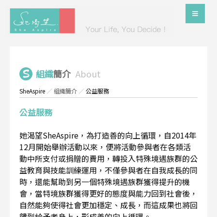
組織
簡介
About
SheAspire
／
組織簡介
／
公益服務
公益服務
她渴望SheAspire，為打造善的向上循環，自2014年
12月開始舉辦活動以來，便將活動參與者在各類活
動中所支付或捐贈的費用，轉投入特殊境遇族群的公
益教育與技能訓練運用，不僅參與者在自我成長的同
時，還能幫助到另一個特殊境遇族群獲得提升的機
會，當特境族群獲得更好的態度與能力回到社會後，
自然能夠使得社會更加穩定、成長，而這成果也將回
饋到給予者身上，形成善的向上循環。