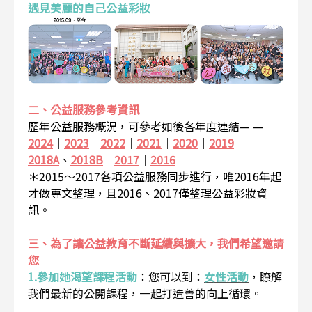
遇見美麗的自己公益彩妝
二、公益服務參考資訊
歷年公益服務概況，可參考如後各年度連結— —
2024
｜
2023
｜
2022
｜
2021
｜
2020
｜
2019
｜
2018A
、
2018B
｜
2017
｜
2016
＊2015～2017各項公益服務同步進行，唯2016年起
才做專文整理，且2016、2017僅整理公益彩妝資
訊。
三、為了讓公益教育不斷延續與擴大，我們希望邀請
您
1.參加她渴望課程活動
：
您可以到：
女性活動
，瞭解
我們最新的公開課程，一起打造善的向上循環。