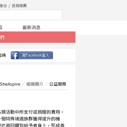
後台
投稿推薦
區
最新消息
們
密碼
SheAspire
／
組織簡介
／
公益服務
在各類活動中所支付或捐贈的費用，
一個特殊境遇族群獲得提升的機
果也將回饋到給予者身上，形成善