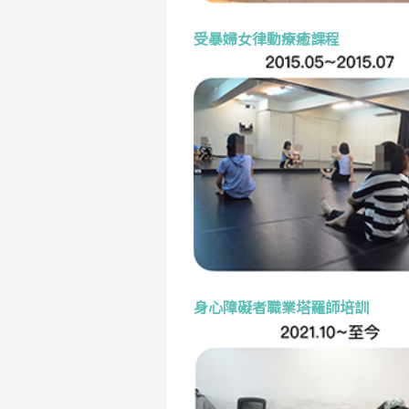
受暴婦女律動療癒課程
身心障礙者職業塔羅師培訓