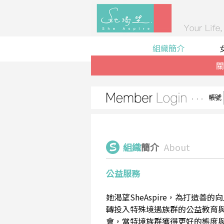
組織簡介
關
帳號
組織
簡介
About
公益服務
她渴望SheAspire，為打造
轉投入特殊境遇族群的公益教育
會，當特境族群獲得更好的態度