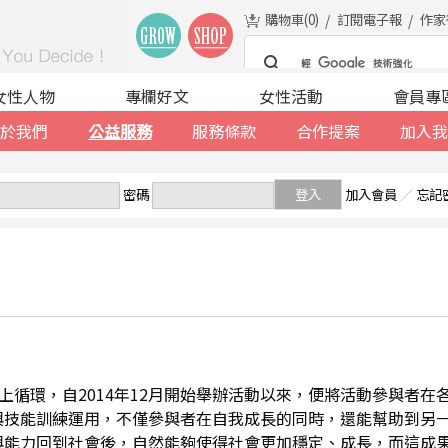
購物車(
0
)
訂閱電子報
作家
女性人物
專欄好文
女性活動
會員專
於我們
公益服務
服務條款
合作提案
加入我
密碼
登入
加入會員
／
忘記
善的向上循環，自2014年12月開始舉辦活動以來，便將活動參與者
與技能訓練運用，不僅參與者在自我成長的同時，還能幫助到另
與能力回到社會後，自然能夠使得社會更加穩定、成長，而這成