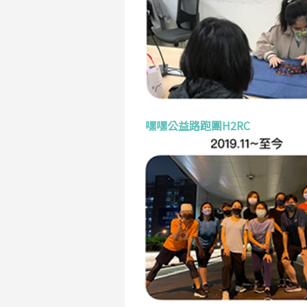
嘿嘿公益路跑團H2RC