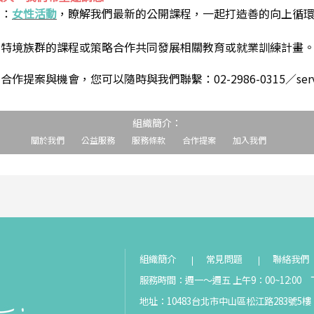
到：
女性活動
，瞭解我們最新的公開課程，一起打造善的向上循
助特境族群的課程或策略合作共同發展相關教育或就業訓練計畫
案與機會，您可以隨時與我們聯繫：02-2986-0315／service@s
組織簡介：
關於我們
公益服務
服務條款
合作提案
加入我們
組織簡介
常見問題
聯絡我們
服務時間：週一～週五 上午9：00~12:00 下
地址：10483台北市中山區松江路283號5樓