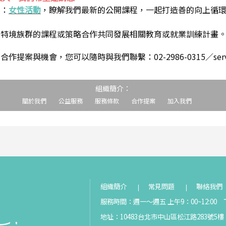
到：
女性活動
，瞭解我們最新的公開課程，一起打造善的向上循
助特境族群的課程或策略合作共同發展相關教育或就業訓練計畫
案與機會，您可以隨時與我們聯繫：02-2986-0315／service@s
組織簡介：
關於我們
公益服務
服務條款
合作提案
加入我們
組織簡介
常見問題
聯絡我們
服務時間：週一～週五 上午9：00~12:00 下
地址：10483台北市中山區松江路283號5樓