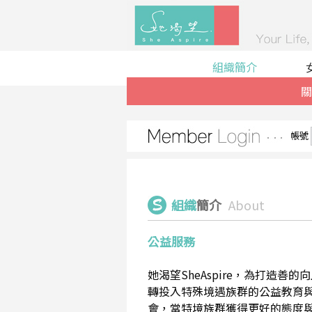
組織簡介
關
帳號
組織
簡介
About
公益服務
她渴望SheAspire，為打造
轉投入特殊境遇族群的公益教育
會，當特境族群獲得更好的態度