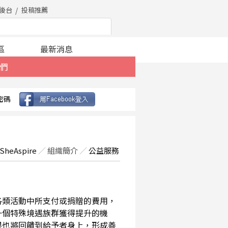
後台
投稿推薦
區
最新消息
們
密碼
SheAspire
／
組織簡介
／
公益服務
在各類活動中所支付或捐贈的費用，
一個特殊境遇族群獲得提升的機
果也將回饋到給予者身上，形成善