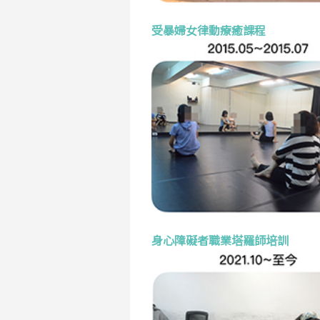
受暴婦女律動療癒課程
身心障礙者職業塔羅師培訓