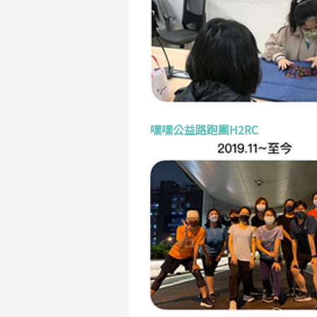
嘿嘿公益路跑團H2RC