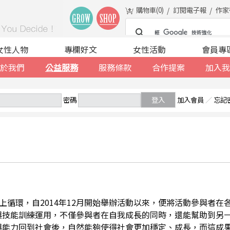
購物車(
0
)
訂閱電子報
作家
女性人物
專欄好文
女性活動
會員專
於我們
公益服務
服務條款
合作提案
加入我
密碼
登入
加入會員
／
忘記
善的向上循環，自2014年12月開始舉辦活動以來，便將活動參與者
與技能訓練運用，不僅參與者在自我成長的同時，還能幫助到另
與能力回到社會後，自然能夠使得社會更加穩定、成長，而這成