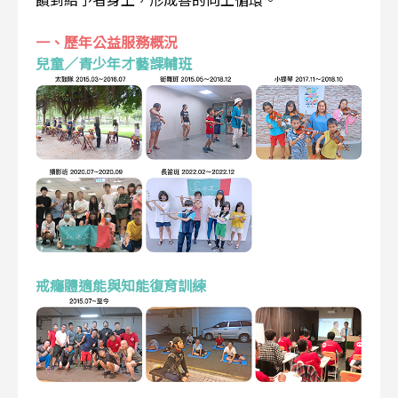
一、歷年公益服務概況
兒童／青少年才藝課輔班
戒癮體適能與知能復育訓練