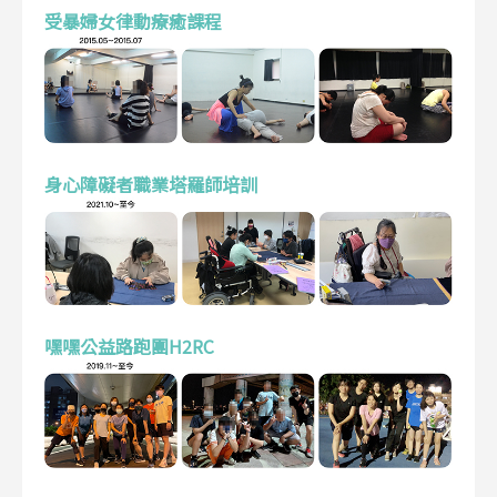
受暴婦女律動療癒課程
身心障礙者職業塔羅師培訓
嘿嘿公益路跑團H2RC