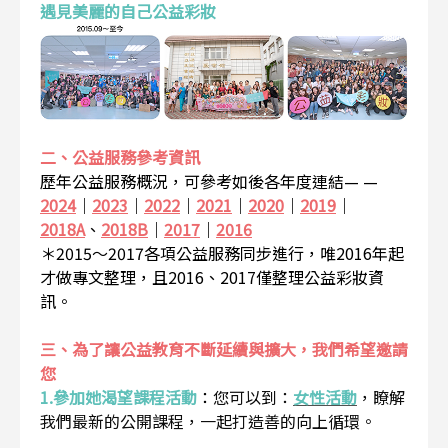
遇見美麗的自己公益彩妝
二、公益服務參考資訊
歷年公益服務概況，可參考如後各年度連結— —
2024
｜
2023
｜
2022
｜
2021
｜
2020
｜
2019
｜
2018A
、
2018B
｜
2017
｜
2016
＊2015～2017各項公益服務同步進行，唯2016年起
才做專文整理，且2016、2017僅整理公益彩妝資
訊。
三、為了讓公益教育不斷延續與擴大，我們希望邀請
您
1.參加她渴望課程活動
：
您可以到：
女性活動
，瞭解
我們最新的公開課程，一起打造善的向上循環。