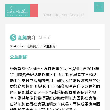
組織
簡介
About
SheAspire
／
組織簡介
／
公益服務
公益服務
她渴望SheAspire，為打造善的向上循環，自2014年
12月開始舉辦活動以來，便將活動參與者在各類活
動中所支付或捐贈的費用，轉投入特殊境遇族群的公
益教育與技能訓練運用，不僅參與者在自我成長的同
時，還能幫助到另一個特殊境遇族群獲得提升的機
會，當特境族群獲得更好的態度與能力回到社會後，
自然能夠使得社會更加穩定、成長，而這成果也將回
饋到給予者身上，形成善的向上循環。