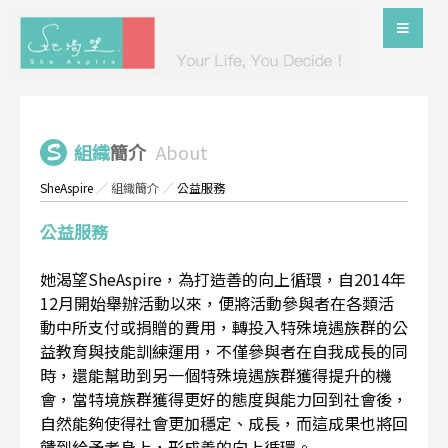
組織
簡介
About
SheAspire
／
組織簡介
／
公益服務
公益服務
她渴望SheAspire，為打造善的向上循環，自2014年
12月開始舉辦活動以來，便將活動參與者在各類活
動中所支付或捐贈的費用，轉投入特殊境遇族群的公
益教育與技能訓練運用，不僅參與者在自我成長的同
時，還能幫助到另一個特殊境遇族群獲得提升的機
會，當特境族群獲得更好的態度與能力回到社會後，
自然能夠使得社會更加穩定、成長，而這成果也將回
饋到給予者身上，形成善的向上循環。