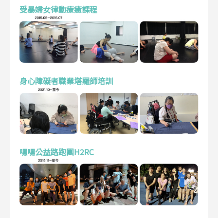
受暴婦女律動療癒課程
身心障礙者職業塔羅師培訓
嘿嘿公益路跑團H2RC