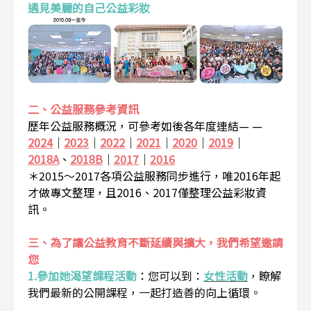
遇見美麗的自己公益彩妝
二、公益服務參考資訊
歷年公益服務概況，可參考如後各年度連結— —
2024
｜
2023
｜
2022
｜
2021
｜
2020
｜
2019
｜
2018A
、
2018B
｜
2017
｜
2016
＊2015～2017各項公益服務同步進行，唯2016年起
才做專文整理，且2016、2017僅整理公益彩妝資
訊。
三、為了讓公益教育不斷延續與擴大，我們希望邀請
您
1.參加她渴望課程活動
：
您可以到：
女性活動
，瞭解
我們最新的公開課程，一起打造善的向上循環。