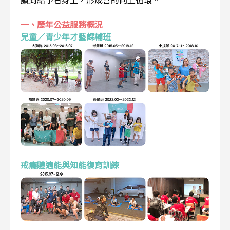
一、歷年公益服務概況
兒童／青少年才藝課輔班
戒癮體適能與知能復育訓練