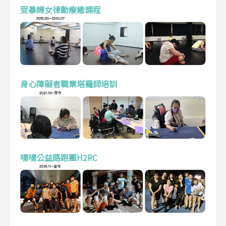
受暴婦女律動療癒課程
身心障礙者職業塔羅師培訓
嘿嘿公益路跑團H2RC