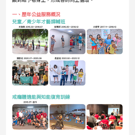
一、歷年公益服務概況
兒童／青少年才藝課輔班
戒癮體適能與知能復育訓練