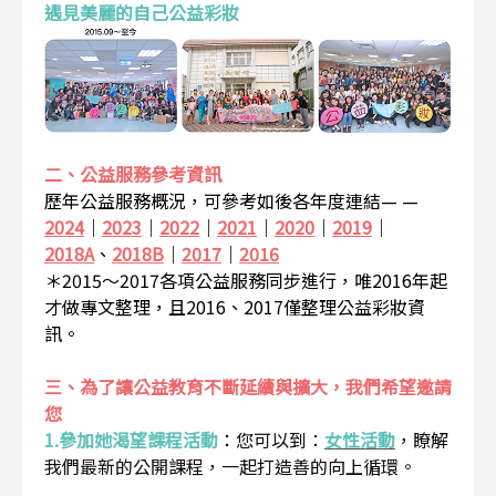
遇見美麗的自己公益彩妝
二、公益服務參考資訊
歷年公益服務概況，可參考如後各年度連結— —
2024
｜
2023
｜
2022
｜
2021
｜
2020
｜
2019
｜
2018A
、
2018B
｜
2017
｜
2016
＊2015～2017各項公益服務同步進行，唯2016年起
才做專文整理，且2016、2017僅整理公益彩妝資
訊。
三、為了讓公益教育不斷延續與擴大，我們希望邀請
您
1.參加她渴望課程活動
：
您可以到：
女性活動
，瞭解
我們最新的公開課程，一起打造善的向上循環。