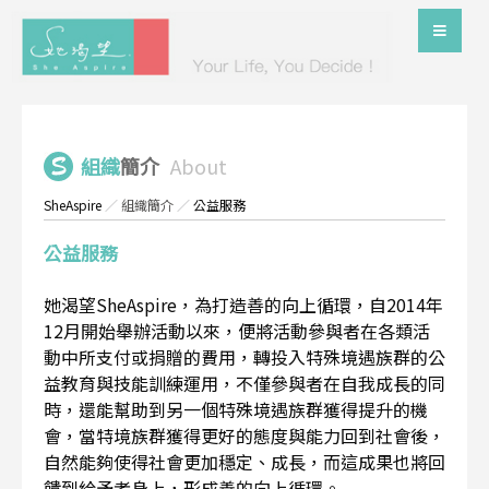
組織
簡介
About
SheAspire
／
組織簡介
／
公益服務
公益服務
她渴望SheAspire，為打造善的向上循環，自2014年
12月開始舉辦活動以來，便將活動參與者在各類活
動中所支付或捐贈的費用，轉投入特殊境遇族群的公
益教育與技能訓練運用，不僅參與者在自我成長的同
時，還能幫助到另一個特殊境遇族群獲得提升的機
會，當特境族群獲得更好的態度與能力回到社會後，
自然能夠使得社會更加穩定、成長，而這成果也將回
饋到給予者身上，形成善的向上循環。