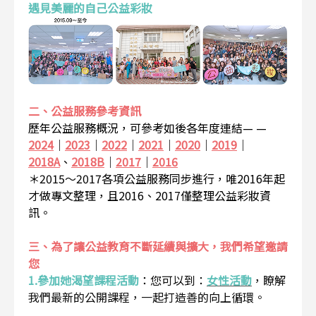
遇見美麗的自己公益彩妝
二、公益服務參考資訊
歷年公益服務概況，可參考如後各年度連結— —
2024
｜
2023
｜
2022
｜
2021
｜
2020
｜
2019
｜
2018A
、
2018B
｜
2017
｜
2016
＊2015～2017各項公益服務同步進行，唯2016年起
才做專文整理，且2016、2017僅整理公益彩妝資
訊。
三、為了讓公益教育不斷延續與擴大，我們希望邀請
您
1.參加她渴望課程活動
：
您可以到：
女性活動
，瞭解
我們最新的公開課程，一起打造善的向上循環。