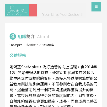
組織
簡介
About
SheAspire
／
組織簡介
／
公益服務
公益服務
她渴望SheAspire，為打造善的向上循環，自2014年
12月開始舉辦活動以來，便將活動參與者在各類活
動中所支付或捐贈的費用，轉投入特殊境遇族群的公
益教育與技能訓練運用，不僅參與者在自我成長的同
時，還能幫助到另一個特殊境遇族群獲得提升的機
會，當特境族群獲得更好的態度與能力回到社會後，
自然能夠使得社會更加穩定、成長，而這成果也將回
饋到給予者身上，形成善的向上循環。