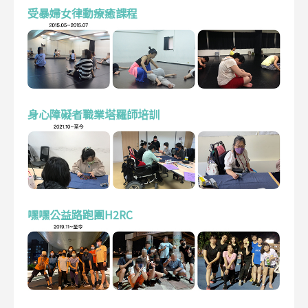
受暴婦女律動療癒課程
身心障礙者職業塔羅師培訓
嘿嘿公益路跑團H2RC