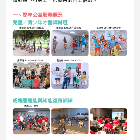
一、歷年公益服務概況
兒童／青少年才藝課輔班
戒癮體適能與知能復育訓練