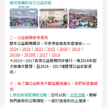
遇見美麗的自己公益彩妝
二、公益服務參考資訊
歷年公益服務概況，可參考如後各年度連結— —
2024
｜
2023
｜
2022
｜
2021
｜
2020
｜
2019
｜
2018A
、
2018B
｜
2017
｜
2016
＊2015～2017各項公益服務同步進行，唯2016年起
才做專文整理，且2016、2017僅整理公益彩妝資
訊。
三、為了讓公益教育不斷延續與擴大，我們希望邀請
您
1.參加她渴望課程活動
：
您可以到：
女性活動
，瞭解
我們最新的公開課程，一起打造善的向上循環。