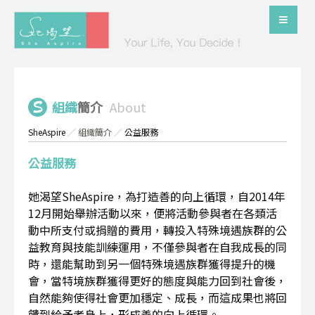
組織
簡介
About
SheAspire
／
組織簡介
／
公益服務
公益服務
她渴望SheAspire，為打造善的向上循環，自2014年
12月開始舉辦活動以來，便將活動參與者在各類活
動中所支付或捐贈的費用，轉投入特殊境遇族群的公
益教育與技能訓練運用，不僅參與者在自我成長的同
時，還能幫助到另一個特殊境遇族群獲得提升的機
會，當特境族群獲得更好的態度與能力回到社會後，
自然能夠使得社會更加穩定、成長，而這成果也將回
饋到給予者身上，形成善的向上循環。