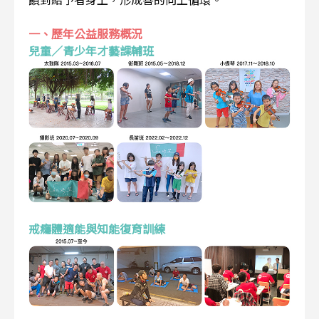
一、歷年公益服務概況
兒童／青少年才藝課輔班
戒癮體適能與知能復育訓練