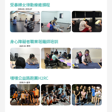
受暴婦女律動療癒課程
身心障礙者職業塔羅師培訓
嘿嘿公益路跑團H2RC