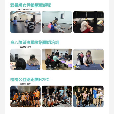
受暴婦女律動療癒課程
身心障礙者職業塔羅師培訓
嘿嘿公益路跑團H2RC