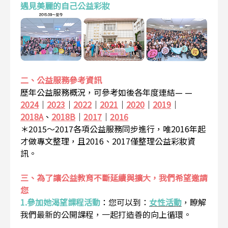
遇見美麗的自己公益彩妝
二、公益服務參考資訊
歷年公益服務概況，可參考如後各年度連結— —
2024
｜
2023
｜
2022
｜
2021
｜
2020
｜
2019
｜
2018A
、
2018B
｜
2017
｜
2016
＊2015～2017各項公益服務同步進行，唯2016年起
才做專文整理，且2016、2017僅整理公益彩妝資
訊。
三、為了讓公益教育不斷延續與擴大，我們希望邀請
您
1.參加她渴望課程活動
：
您可以到：
女性活動
，瞭解
我們最新的公開課程，一起打造善的向上循環。