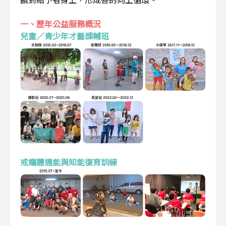
一、歷年公益服務概況
兒童／青少年才藝課輔班
戒癮體適能與知能復育訓練