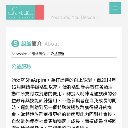
組織
簡介
About
SheAspire
／
組織簡介
／
公益服務
公益服務
她渴望SheAspire，為打造善的向上循環，自2014年
12月開始舉辦活動以來，便將活動參與者在各類活
動中所支付或捐贈的費用，轉投入特殊境遇族群的公
益教育與技能訓練運用，不僅參與者在自我成長的同
時，還能幫助到另一個特殊境遇族群獲得提升的機
會，當特境族群獲得更好的態度與能力回到社會後，
自然能夠使得社會更加穩定、成長，而這成果也將回
饋到給予者身上，形成善的向上循環。