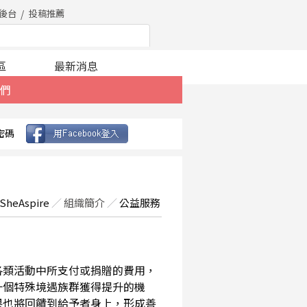
後台
投稿推薦
區
最新消息
們
密碼
SheAspire
／
組織簡介
／
公益服務
在各類活動中所支付或捐贈的費用，
一個特殊境遇族群獲得提升的機
果也將回饋到給予者身上，形成善