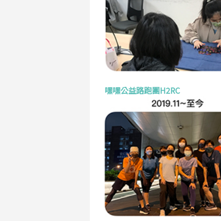
嘿嘿公益路跑團H2RC