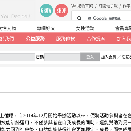
購物車(
0
)
訂閱電子報
作家
女性人物
專欄好文
女性活動
會員專
於我們
公益服務
服務條款
合作提案
加入我
密碼
登入
加入會員
／
忘記
善的向上循環，自2014年12月開始舉辦活動以來，便將活動參與者
與技能訓練運用，不僅參與者在自我成長的同時，還能幫助到另
與能力回到社會後，自然能夠使得社會更加穩定、成長，而這成