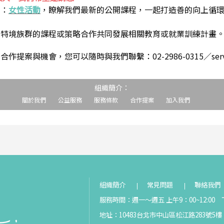
到：
女性活動
，瞭解我們最新的公開課程，一起打造善的向上循
助特境族群的課程或策略合作共同發展相關教育或就業訓練計畫
案與機會，您可以隨時與我們聯繫：02-2986-0315／service@s
組織簡介：
關於我們
公益服務
服務條款
合作提案
加入我們
組織簡介
常見問題
聯絡我們
服務時間：週一～週五 上午9：00~12:00 下
地址：10483台北市中山區松江路283號5樓