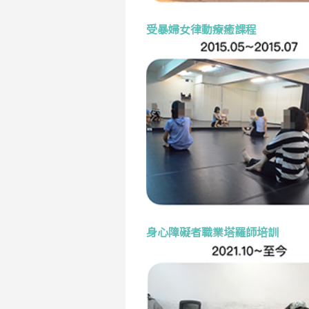
受暴婦女律動療癒課程
身心障礙者職業塔羅師培訓