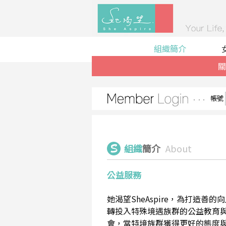
組織簡介
關
帳號
組織
簡介
About
公益服務
她渴望SheAspire，為打造
轉投入特殊境遇族群的公益教育
會，當特境族群獲得更好的態度