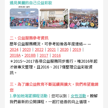
遇見美麗的自己公益彩妝
二、公益服務參考資訊
歷年公益服務概況，可參考如後各年度連結— —
2024
｜
2023
｜
2022
｜
2021
｜
2020
｜
2019
｜
2018A
、
2018B
｜
2017
｜
2016
＊2015～2017各項公益服務同步進行，唯2016年起
才做專文整理，且2016、2017僅整理公益彩妝資
訊。
三、為了讓公益教育不斷延續與擴大，我們希望邀請
您
1.參加她渴望課程活動
：
您可以到：
女性活動
，瞭解
我們最新的公開課程，一起打造善的向上循環。