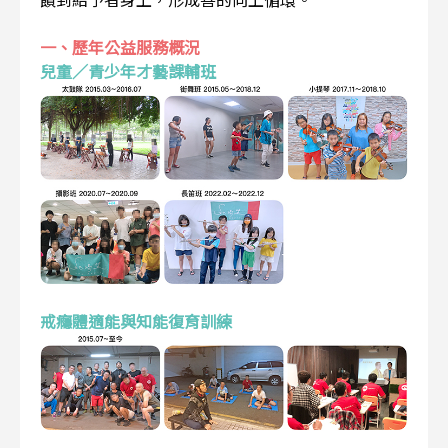
一、歷年公益服務概況
兒童／青少年才藝課輔班
戒癮體適能與知能復育訓練