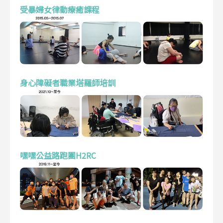
受暴婦女律動療癒課程
身心障礙者職業塔羅師培訓
嘿嘿公益路跑團H2RC