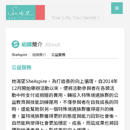
組織
簡介
About
SheAspire
／
組織簡介
／
公益服務
公益服務
她渴望SheAspire，為打造善的向上循環，自2014年
12月開始舉辦活動以來，便將活動參與者在各類活
動中所支付或捐贈的費用，轉投入特殊境遇族群的公
益教育與技能訓練運用，不僅參與者在自我成長的同
時，還能幫助到另一個特殊境遇族群獲得提升的機
會，當特境族群獲得更好的態度與能力回到社會後，
自然能夠使得社會更加穩定、成長，而這成果也將回
饋到給予者身上，形成善的向上循環。