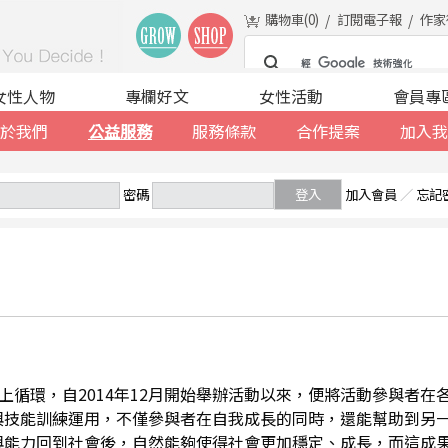
購物車(
0
)
訂閱電子報
作家
女性人物
專欄好文
女性活動
會員專
於我們
公益服務
服務條款
合作提案
加入我
密碼
登入
加入會員
／
忘記
善的向上循環，自2014年12月開始舉辦活動以來，便將活動參與者
與技能訓練運用，不僅參與者在自我成長的同時，還能幫助到另
與能力回到社會後，自然能夠使得社會更加穩定、成長，而這成