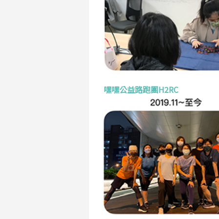
嘿嘿公益路跑團H2RC