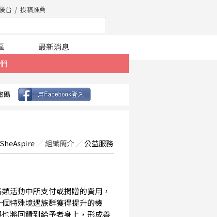
後台
投稿推薦
區
最新消息
們
密碼
SheAspire
／
組織簡介
／
公益服務
在各類活動中所支付或捐贈的費用，
一個特殊境遇族群獲得提升的機
果也將回饋到給予者身上，形成善