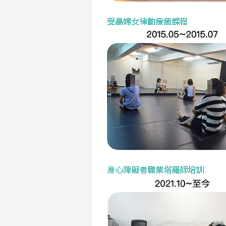
受暴婦女律動療癒課程
身心障礙者職業塔羅師培訓