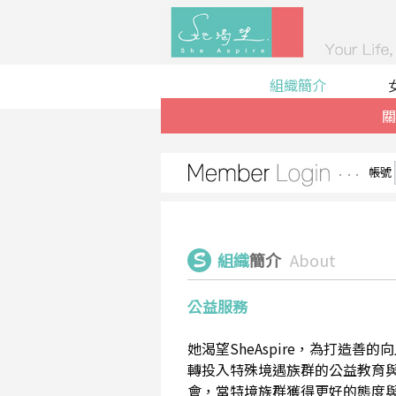
組織簡介
關
帳號
組織
簡介
About
公益服務
她渴望SheAspire，為打造
轉投入特殊境遇族群的公益教育
會，當特境族群獲得更好的態度