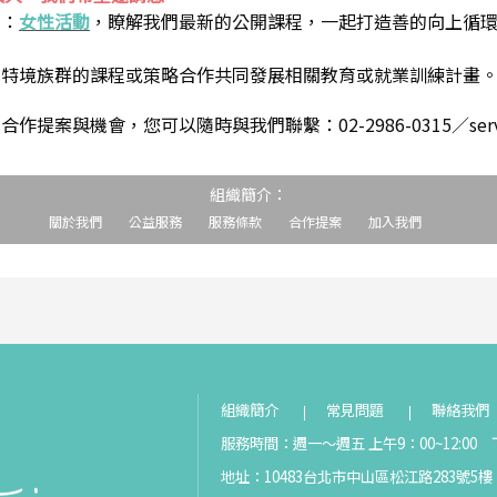
到：
女性活動
，瞭解我們最新的公開課程，一起打造善的向上循
助特境族群的課程或策略合作共同發展相關教育或就業訓練計畫
案與機會，您可以隨時與我們聯繫：02-2986-0315／service@s
組織簡介：
關於我們
公益服務
服務條款
合作提案
加入我們
組織簡介
常見問題
聯絡我們
服務時間：週一～週五 上午9：00~12:00 下
地址：10483台北市中山區松江路283號5樓