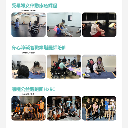
受暴婦女律動療癒課程
身心障礙者職業塔羅師培訓
嘿嘿公益路跑團H2RC