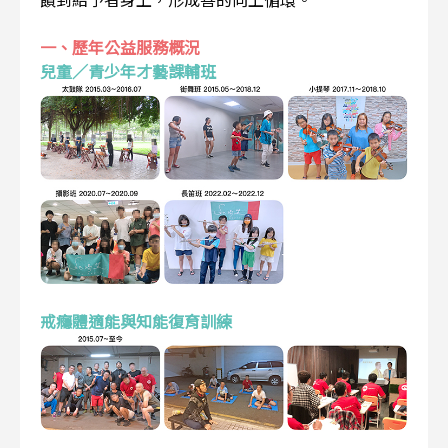
一、歷年公益服務概況
兒童／青少年才藝課輔班
戒癮體適能與知能復育訓練