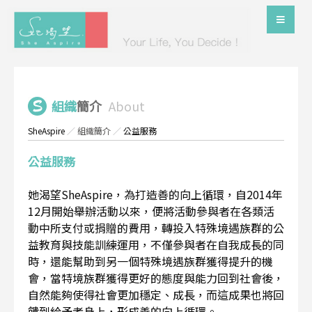
組織
簡介
About
SheAspire
／
組織簡介
／
公益服務
公益服務
她渴望SheAspire，為打造善的向上循環，自2014年
12月開始舉辦活動以來，便將活動參與者在各類活
動中所支付或捐贈的費用，轉投入特殊境遇族群的公
益教育與技能訓練運用，不僅參與者在自我成長的同
時，還能幫助到另一個特殊境遇族群獲得提升的機
會，當特境族群獲得更好的態度與能力回到社會後，
自然能夠使得社會更加穩定、成長，而這成果也將回
饋到給予者身上，形成善的向上循環。