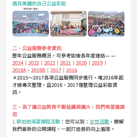
遇見美麗的自己公益彩妝
二、公益服務參考資訊
歷年公益服務概況，可參考如後各年度連結— —
2024
｜
2023
｜
2022
｜
2021
｜
2020
｜
2019
｜
2018A
、
2018B
｜
2017
｜
2016
＊2015～2017各項公益服務同步進行，唯2016年起
才做專文整理，且2016、2017僅整理公益彩妝資
訊。
三、為了讓公益教育不斷延續與擴大，我們希望邀請
您
1.參加她渴望課程活動
：
您可以到：
女性活動
，瞭解
我們最新的公開課程，一起打造善的向上循環。