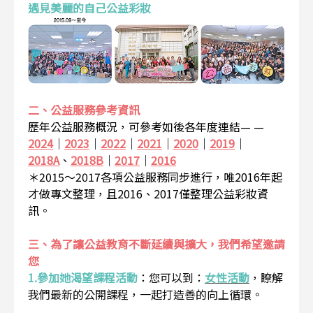
遇見美麗的自己公益彩妝
二、公益服務參考資訊
歷年公益服務概況，可參考如後各年度連結— —
2024
｜
2023
｜
2022
｜
2021
｜
2020
｜
2019
｜
2018A
、
2018B
｜
2017
｜
2016
＊2015～2017各項公益服務同步進行，唯2016年起
才做專文整理，且2016、2017僅整理公益彩妝資
訊。
三、為了讓公益教育不斷延續與擴大，我們希望邀請
您
1.參加她渴望課程活動
：
您可以到：
女性活動
，瞭解
我們最新的公開課程，一起打造善的向上循環。