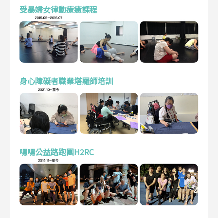
受暴婦女律動療癒課程
身心障礙者職業塔羅師培訓
嘿嘿公益路跑團H2RC