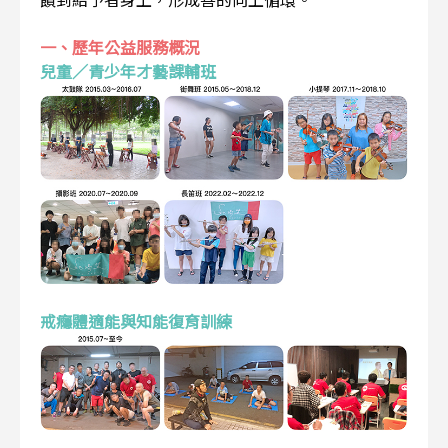
一、歷年公益服務概況
兒童／青少年才藝課輔班
戒癮體適能與知能復育訓練