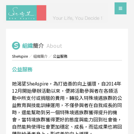
組織
簡介
About
SheAspire
／
組織簡介
／
公益服務
公益服務
她渴望SheAspire，為打造善的向上循環，自2014年
12月開始舉辦活動以來，便將活動參與者在各類活
動中所支付或捐贈的費用，轉投入特殊境遇族群的公
益教育與技能訓練運用，不僅參與者在自我成長的同
時，還能幫助到另一個特殊境遇族群獲得提升的機
會，當特境族群獲得更好的態度與能力回到社會後，
自然能夠使得社會更加穩定、成長，而這成果也將回
饋到給予者身上，形成善的向上循環。