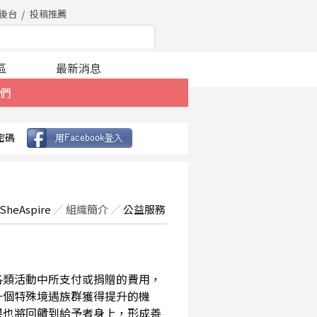
後台
投稿推薦
區
最新消息
們
密碼
SheAspire
／
組織簡介
／
公益服務
在各類活動中所支付或捐贈的費用，
一個特殊境遇族群獲得提升的機
果也將回饋到給予者身上，形成善