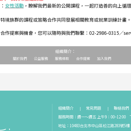
到：
女性活動
，瞭解我們最新的公開課程，一起打造善的向上循
助特境族群的課程或策略合作共同發展相關教育或就業訓練計畫
案與機會，您可以隨時與我們聯繫：02-2986-0315／service@s
組織簡介：
關於我們
公益服務
服務條款
合作提案
加入我們
組織簡介
常見問題
聯絡我們
服務時間：週一～週五 上午9：00~12:00 下
地址：10483台北市中山區松江路283號5樓