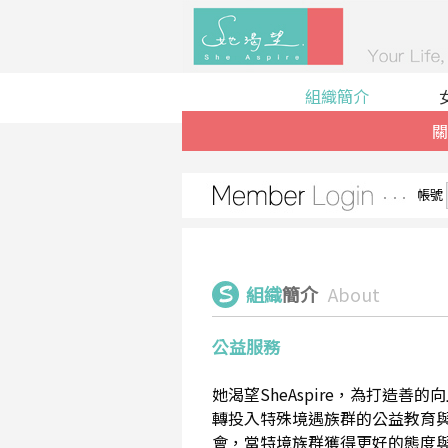
組織簡介
關
帳號
組織
簡介
About
公益服務
她渴望SheAspire，為打造
轉投入特殊境遇族群的公益教育
會，當特境族群獲得更好的態度