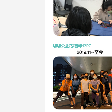
嘿嘿公益路跑團H2RC