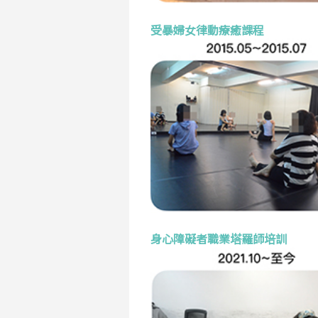
受暴婦女律動療癒課程
身心障礙者職業塔羅師培訓