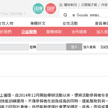
購物車(
0
)
訂閱電子報
作家
女性人物
專欄好文
女性活動
會員專
於我們
公益服務
服務條款
合作提案
加入我
密碼
登入
加入會員
／
忘記
善的向上循環，自2014年12月開始舉辦活動以來，便將活動參與者
與技能訓練運用，不僅參與者在自我成長的同時，還能幫助到另
與能力回到社會後，自然能夠使得社會更加穩定、成長，而這成