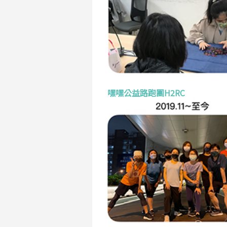
嘿嘿公益路跑團H2RC