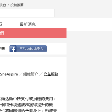
後台
投稿推薦
區
最新消息
們
密碼
SheAspire
／
組織簡介
／
公益服務
在各類活動中所支付或捐贈的費用，
一個特殊境遇族群獲得提升的機
果也將回饋到給予者身上，形成善