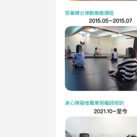
受暴婦女律動療癒課程
身心障礙者職業塔羅師培訓