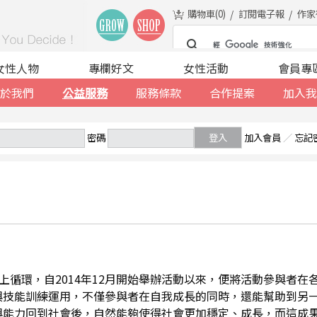
購物車(
0
)
訂閱電子報
作家
女性人物
專欄好文
女性活動
會員專
於我們
公益服務
服務條款
合作提案
加入我
密碼
登入
加入會員
／
忘記
善的向上循環，自2014年12月開始舉辦活動以來，便將活動參與者
與技能訓練運用，不僅參與者在自我成長的同時，還能幫助到另
與能力回到社會後，自然能夠使得社會更加穩定、成長，而這成