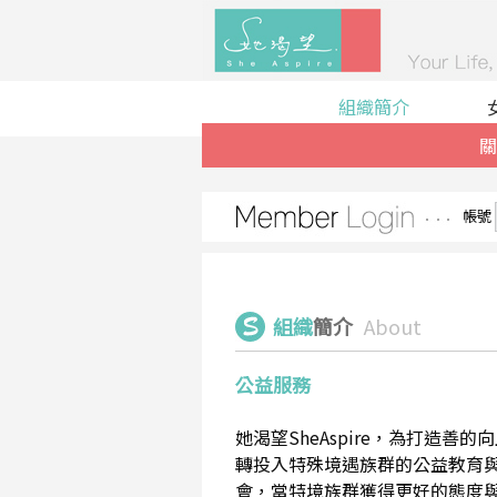
組織簡介
關
帳號
組織
簡介
About
公益服務
她渴望SheAspire，為打造
轉投入特殊境遇族群的公益教育
會，當特境族群獲得更好的態度