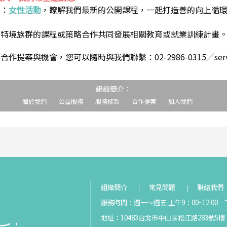
到：
女性活動
，瞭解我們最新的公開課程，一起打造善的向上循
助特境族群的課程或策略合作共同發展相關教育或就業訓練計畫
案與機會，您可以隨時與我們聯繫：02-2986-0315／service@s
組織簡介：
關於我們
公益服務
服務條款
合作提案
加入我們
組織簡介
常見問題
聯絡我們
服務時間：週一～週五 上午9：00~12:00 下
地址：10483台北市中山區松江路283號5樓