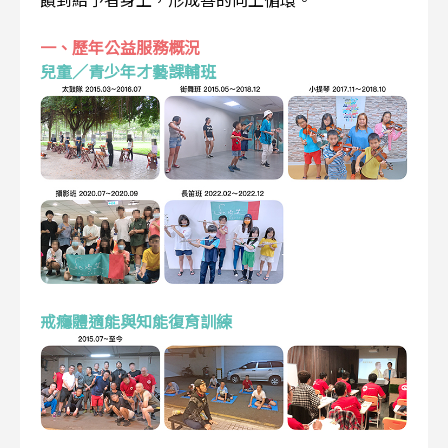
一、歷年公益服務概況
兒童／青少年才藝課輔班
戒癮體適能與知能復育訓練