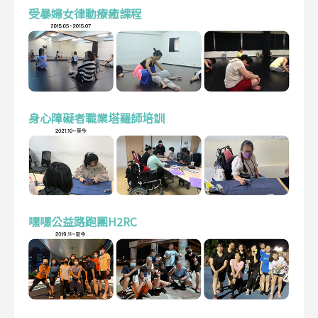
受暴婦女律動療癒課程
身心障礙者職業塔羅師培訓
嘿嘿公益路跑團H2RC