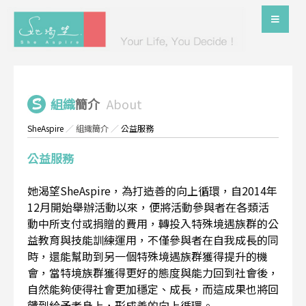
組織
簡介
About
SheAspire
／
組織簡介
／
公益服務
公益服務
她渴望SheAspire，為打造善的向上循環，自2014年
12月開始舉辦活動以來，便將活動參與者在各類活
動中所支付或捐贈的費用，轉投入特殊境遇族群的公
益教育與技能訓練運用，不僅參與者在自我成長的同
時，還能幫助到另一個特殊境遇族群獲得提升的機
會，當特境族群獲得更好的態度與能力回到社會後，
自然能夠使得社會更加穩定、成長，而這成果也將回
饋到給予者身上，形成善的向上循環。