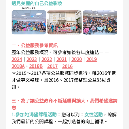
遇見美麗的自己公益彩妝
二、公益服務參考資訊
歷年公益服務概況，可參考如後各年度連結— —
2024
｜
2023
｜
2022
｜
2021
｜
2020
｜
2019
｜
2018A
、
2018B
｜
2017
｜
2016
＊2015～2017各項公益服務同步進行，唯2016年起
才做專文整理，且2016、2017僅整理公益彩妝資
訊。
三、為了讓公益教育不斷延續與擴大，我們希望邀請
您
1.參加她渴望課程活動
：
您可以到：
女性活動
，瞭解
我們最新的公開課程，一起打造善的向上循環。