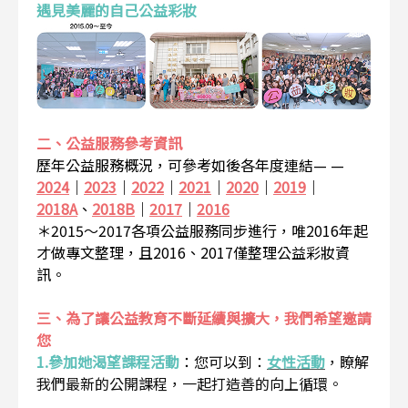
遇見美麗的自己公益彩妝
二、公益服務參考資訊
歷年公益服務概況，可參考如後各年度連結— —
2024
｜
2023
｜
2022
｜
2021
｜
2020
｜
2019
｜
2018A
、
2018B
｜
2017
｜
2016
＊2015～2017各項公益服務同步進行，唯2016年起
才做專文整理，且2016、2017僅整理公益彩妝資
訊。
三、為了讓公益教育不斷延續與擴大，我們希望邀請
您
1.參加她渴望課程活動
：
您可以到：
女性活動
，瞭解
我們最新的公開課程，一起打造善的向上循環。