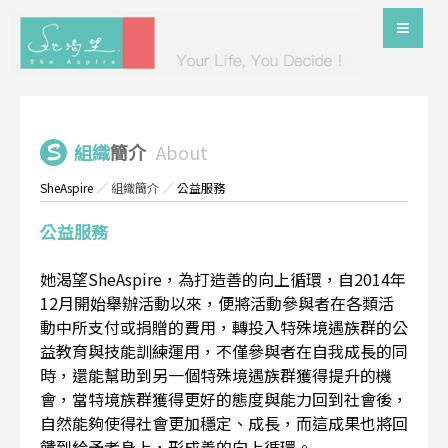
組織
簡介
About
SheAspire
／
組織簡介
／
公益服務
公益服務
她渴望SheAspire，為打造善的向上循環，自2014年
12月開始舉辦活動以來，便將活動參與者在各類活
動中所支付或捐贈的費用，轉投入特殊境遇族群的公
益教育與技能訓練運用，不僅參與者在自我成長的同
時，還能幫助到另一個特殊境遇族群獲得提升的機
會，當特境族群獲得更好的態度與能力回到社會後，
自然能夠使得社會更加穩定、成長，而這成果也將回
饋到給予者身上，形成善的向上循環。