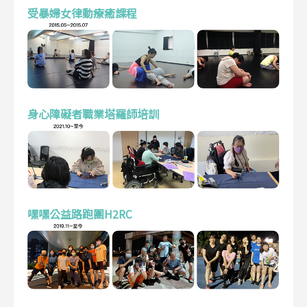
受暴婦女律動療癒課程
身心障礙者職業塔羅師培訓
嘿嘿公益路跑團H2RC