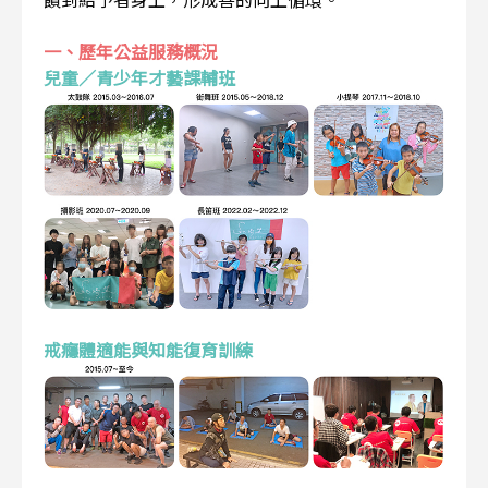
一、歷年公益服務概況
兒童／青少年才藝課輔班
戒癮體適能與知能復育訓練