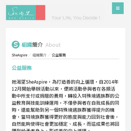
組織
簡介
About
SheAspire
／
組織簡介
／
公益服務
公益服務
她渴望SheAspire，為打造善的向上循環，自2014年
12月開始舉辦活動以來，便將活動參與者在各類活
動中所支付或捐贈的費用，轉投入特殊境遇族群的公
益教育與技能訓練運用，不僅參與者在自我成長的同
時，還能幫助到另一個特殊境遇族群獲得提升的機
會，當特境族群獲得更好的態度與能力回到社會後，
自然能夠使得社會更加穩定、成長，而這成果也將回
饋到給予者身上，形成善的向上循環。