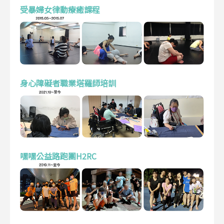
受暴婦女律動療癒課程
身心障礙者職業塔羅師培訓
嘿嘿公益路跑團H2RC