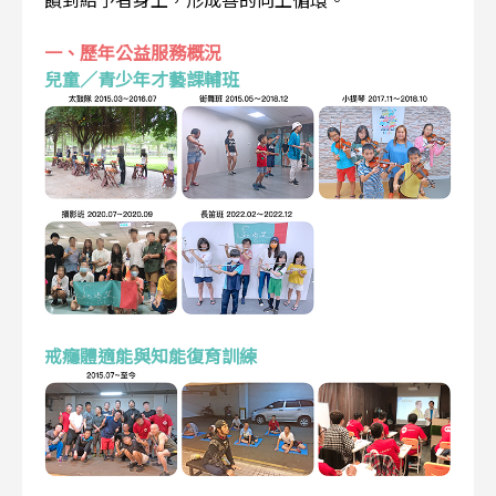
一、歷年公益服務概況
兒童／青少年才藝課輔班
戒癮體適能與知能復育訓練