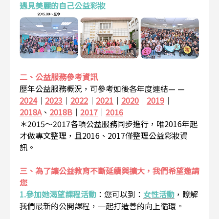
遇見美麗的自己公益彩妝
二、公益服務參考資訊
歷年公益服務概況，可參考如後各年度連結— —
2024
｜
2023
｜
2022
｜
2021
｜
2020
｜
2019
｜
2018A
、
2018B
｜
2017
｜
2016
＊2015～2017各項公益服務同步進行，唯2016年起
才做專文整理，且2016、2017僅整理公益彩妝資
訊。
三、為了讓公益教育不斷延續與擴大，我們希望邀請
您
1.參加她渴望課程活動
：
您可以到：
女性活動
，瞭解
我們最新的公開課程，一起打造善的向上循環。