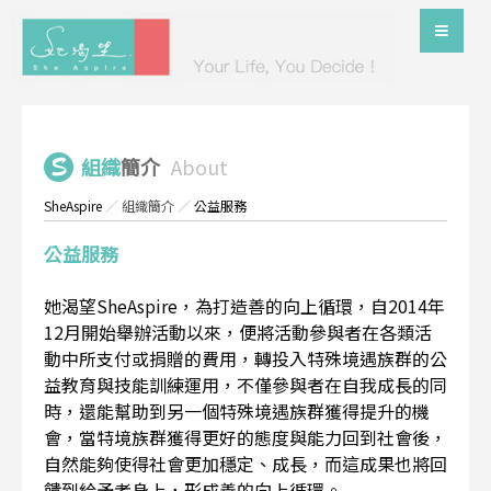
組織
簡介
About
SheAspire
／
組織簡介
／
公益服務
公益服務
她渴望SheAspire，為打造善的向上循環，自2014年
12月開始舉辦活動以來，便將活動參與者在各類活
動中所支付或捐贈的費用，轉投入特殊境遇族群的公
益教育與技能訓練運用，不僅參與者在自我成長的同
時，還能幫助到另一個特殊境遇族群獲得提升的機
會，當特境族群獲得更好的態度與能力回到社會後，
自然能夠使得社會更加穩定、成長，而這成果也將回
饋到給予者身上，形成善的向上循環。