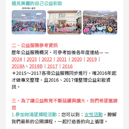
遇見美麗的自己公益彩妝
二、公益服務參考資訊
歷年公益服務概況，可參考如後各年度連結— —
2024
｜
2023
｜
2022
｜
2021
｜
2020
｜
2019
｜
2018A
、
2018B
｜
2017
｜
2016
＊2015～2017各項公益服務同步進行，唯2016年起
才做專文整理，且2016、2017僅整理公益彩妝資
訊。
三、為了讓公益教育不斷延續與擴大，我們希望邀請
您
1.參加她渴望課程活動
：
您可以到：
女性活動
，瞭解
我們最新的公開課程，一起打造善的向上循環。