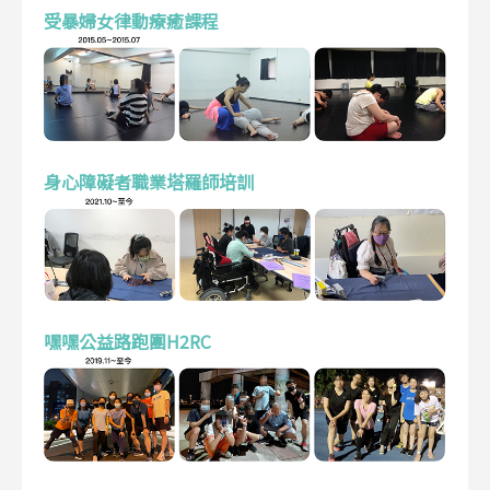
受暴婦女律動療癒課程
身心障礙者職業塔羅師培訓
嘿嘿公益路跑團H2RC