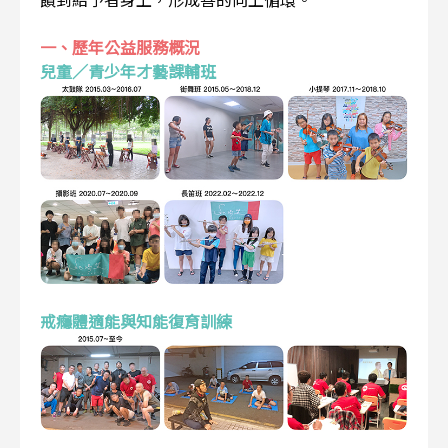
一、歷年公益服務概況
兒童／青少年才藝課輔班
戒癮體適能與知能復育訓練