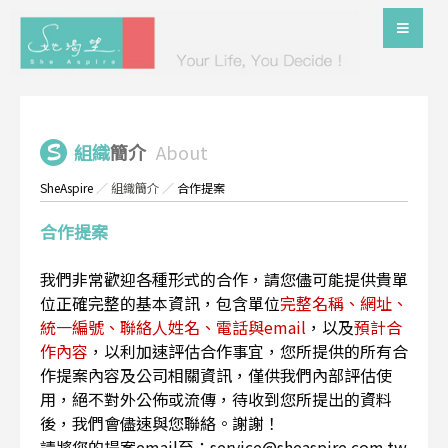
組織
簡介
About
SheAspire
／
組織簡介
／
合作提案
合作提案
我們非常歡迎各種形式的合作，請您儘可能提供貴單
位正確完整的基本資訊，包含單位
完整名稱、網址、
統一編號、聯絡人姓名、電話與email
，以及
預計合
作內容
，以利加速評估合作事宜，您所提供的所有合
作提案內容及公司相關資訊，僅供我們內部評估使
用，絕不對外公佈或流傳，待收到您所提出的資料
後，我們會儘速與您聯絡。謝謝！
請將您的提案email至：service@sheaspire.com.tw