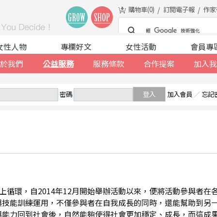
購物車(
0
)
訂閱電子報
作家
女性人物
專欄好文
女性活動
會員專
於我們
公益服務
服務條款
合作提案
加入我
密碼
登入
加入會員
／
忘記
善的向上循環，自2014年12月開始舉辦活動以來，便將活動參與者
與技能訓練運用，不僅參與者在自我成長的同時，還能幫助到另
與能力回到社會後，自然能夠使得社會更加穩定、成長，而這成