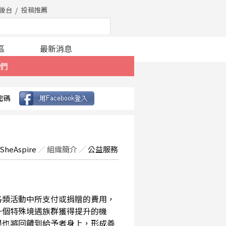
後台
投稿推薦
區
最新消息
們
密碼
SheAspire
／
組織簡介
／
公益服務
在各類活動中所支付或捐贈的費用，
一個特殊境遇族群獲得提升的機
果也將回饋到給予者身上，形成善