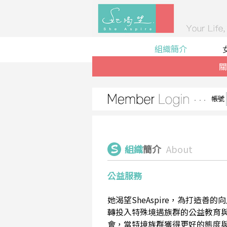
組織簡介
關
帳號
組織
簡介
About
公益服務
她渴望SheAspire，為打造
轉投入特殊境遇族群的公益教育
會，當特境族群獲得更好的態度