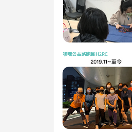
嘿嘿公益路跑團H2RC