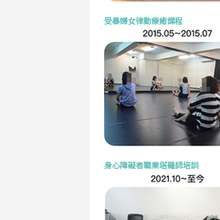
受暴婦女律動療癒課程
身心障礙者職業塔羅師培訓