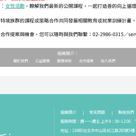
到：
女性活動
，瞭解我們最新的公開課程，一起打造善的向上循
助特境族群的課程或策略合作共同發展相關教育或就業訓練計畫
案與機會，您可以隨時與我們聯繫：02-2986-0315／service@s
組織簡介：
關於我們
公益服務
服務條款
合作提案
加入我們
組織簡介
常見問題
聯絡我們
服務時間：週一～週五 上午9：00~12:00 下
地址：10483台北市中山區松江路283號5樓