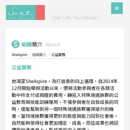
組織
簡介
About
SheAspire
／
組織簡介
／
公益服務
公益服務
她渴望SheAspire，為打造善的向上循環，自2014年
12月開始舉辦活動以來，便將活動參與者在各類活
動中所支付或捐贈的費用，轉投入特殊境遇族群的公
益教育與技能訓練運用，不僅參與者在自我成長的同
時，還能幫助到另一個特殊境遇族群獲得提升的機
會，當特境族群獲得更好的態度與能力回到社會後，
自然能夠使得社會更加穩定、成長，而這成果也將回
饋到給予者身上，形成善的向上循環。