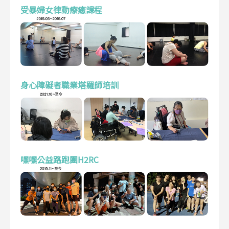
受暴婦女律動療癒課程
身心障礙者職業塔羅師培訓
嘿嘿公益路跑團H2RC