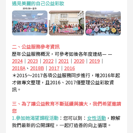
遇見美麗的自己公益彩妝
二、公益服務參考資訊
歷年公益服務概況，可參考如後各年度連結— —
2024
｜
2023
｜
2022
｜
2021
｜
2020
｜
2019
｜
2018A
、
2018B
｜
2017
｜
2016
＊2015～2017各項公益服務同步進行，唯2016年起
才做專文整理，且2016、2017僅整理公益彩妝資
訊。
三、為了讓公益教育不斷延續與擴大，我們希望邀請
您
1.參加她渴望課程活動
：
您可以到：
女性活動
，瞭解
我們最新的公開課程，一起打造善的向上循環。