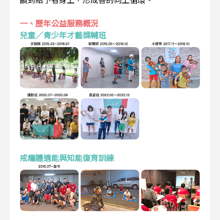
一、歷年公益服務概況
兒童／青少年才藝課輔班
戒癮體適能與知能復育訓練