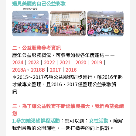
遇見美麗的自己公益彩妝
二、公益服務參考資訊
歷年公益服務概況，可參考如後各年度連結— —
2024
｜
2023
｜
2022
｜
2021
｜
2020
｜
2019
｜
2018A
、
2018B
｜
2017
｜
2016
＊2015～2017各項公益服務同步進行，唯2016年起
才做專文整理，且2016、2017僅整理公益彩妝資
訊。
三、為了讓公益教育不斷延續與擴大，我們希望邀請
您
1.參加她渴望課程活動
：
您可以到：
女性活動
，瞭解
我們最新的公開課程，一起打造善的向上循環。