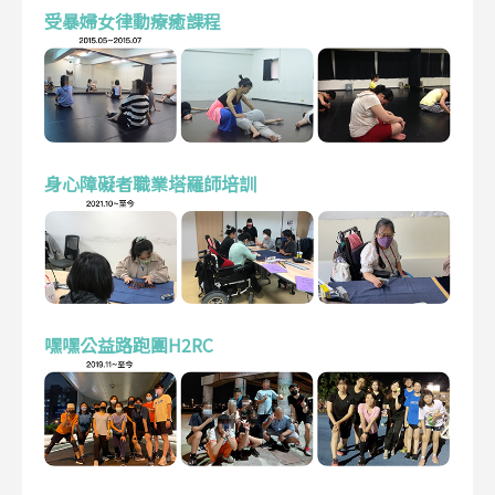
受暴婦女律動療癒課程
身心障礙者職業塔羅師培訓
嘿嘿公益路跑團H2RC