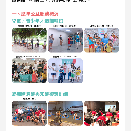
一、歷年公益服務概況
兒童／青少年才藝課輔班
戒癮體適能與知能復育訓練