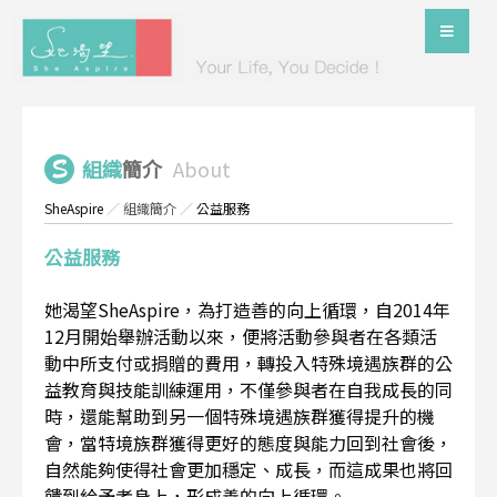
組織
簡介
About
SheAspire
／
組織簡介
／
公益服務
公益服務
她渴望SheAspire，為打造善的向上循環，自2014年
12月開始舉辦活動以來，便將活動參與者在各類活
動中所支付或捐贈的費用，轉投入特殊境遇族群的公
益教育與技能訓練運用，不僅參與者在自我成長的同
時，還能幫助到另一個特殊境遇族群獲得提升的機
會，當特境族群獲得更好的態度與能力回到社會後，
自然能夠使得社會更加穩定、成長，而這成果也將回
饋到給予者身上，形成善的向上循環。