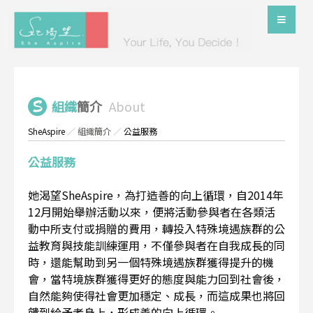
組織
簡介
About
SheAspire
／
組織簡介
／
公益服務
公益服務
她渴望SheAspire，為打造善的向上循環，自2014年
12月開始舉辦活動以來，便將活動參與者在各類活
動中所支付或捐贈的費用，轉投入特殊境遇族群的公
益教育與技能訓練運用，不僅參與者在自我成長的同
時，還能幫助到另一個特殊境遇族群獲得提升的機
會，當特境族群獲得更好的態度與能力回到社會後，
自然能夠使得社會更加穩定、成長，而這成果也將回
饋到給予者身上，形成善的向上循環。