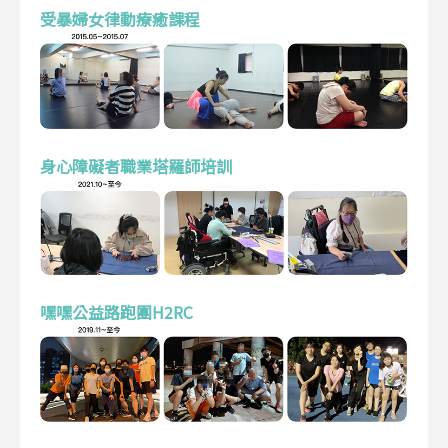
受暴婦女律動療癒課程
身心障礙者職業塔羅師培訓
嘿嘿公益路跑團H2RC