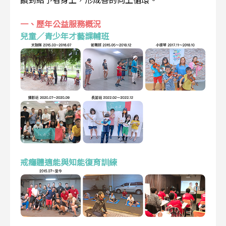
一、歷年公益服務概況
兒童／青少年才藝課輔班
戒癮體適能與知能復育訓練