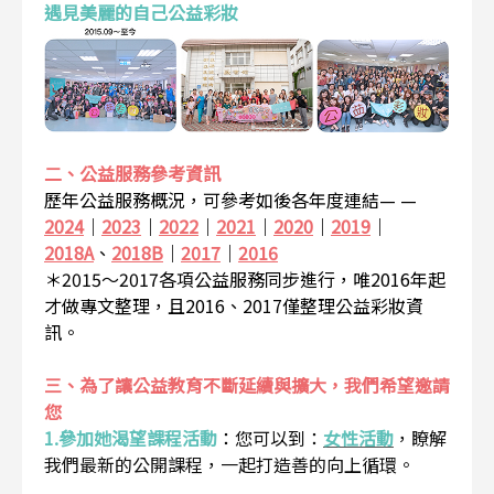
遇見美麗的自己公益彩妝
二、公益服務參考資訊
歷年公益服務概況，可參考如後各年度連結— —
2024
｜
2023
｜
2022
｜
2021
｜
2020
｜
2019
｜
2018A
、
2018B
｜
2017
｜
2016
＊2015～2017各項公益服務同步進行，唯2016年起
才做專文整理，且2016、2017僅整理公益彩妝資
訊。
三、為了讓公益教育不斷延續與擴大，我們希望邀請
您
1.參加她渴望課程活動
：
您可以到：
女性活動
，瞭解
我們最新的公開課程，一起打造善的向上循環。