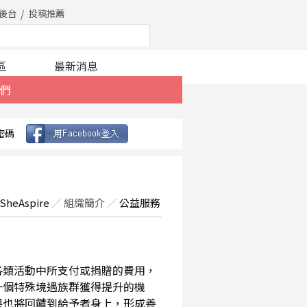
後台
投稿推薦
區
最新消息
們
密碼
SheAspire
／
組織簡介
／
公益服務
在各類活動中所支付或捐贈的費用，
一個特殊境遇族群獲得提升的機
果也將回饋到給予者身上，形成善