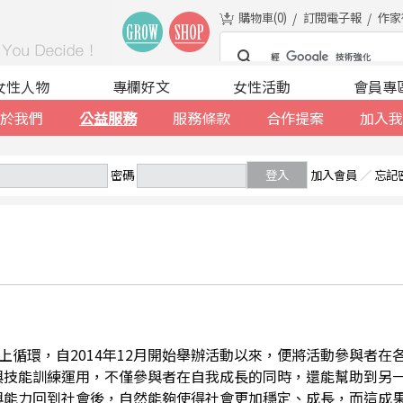
購物車(
0
)
訂閱電子報
作家
女性人物
專欄好文
女性活動
會員專
於我們
公益服務
服務條款
合作提案
加入我
密碼
登入
加入會員
／
忘記
善的向上循環，自2014年12月開始舉辦活動以來，便將活動參與者
與技能訓練運用，不僅參與者在自我成長的同時，還能幫助到另
與能力回到社會後，自然能夠使得社會更加穩定、成長，而這成