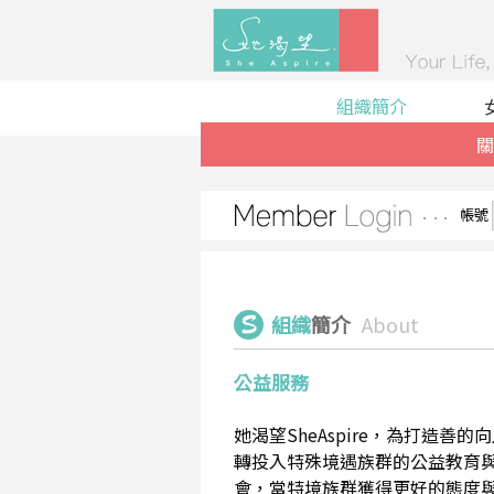
組織簡介
關
帳號
組織
簡介
About
公益服務
她渴望SheAspire，為打造
轉投入特殊境遇族群的公益教育
會，當特境族群獲得更好的態度