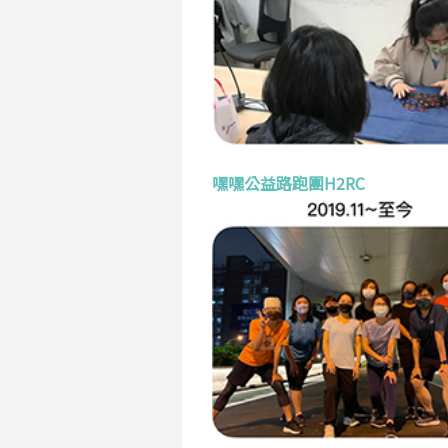
嘿嘿公益路跑團H2RC