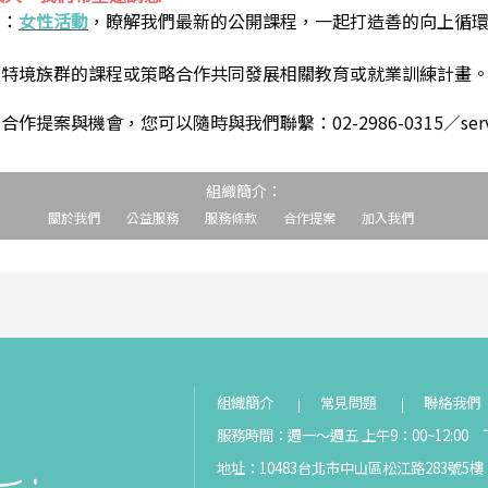
到：
女性活動
，瞭解我們最新的公開課程，一起打造善的向上循
助特境族群的課程或策略合作共同發展相關教育或就業訓練計畫
案與機會，您可以隨時與我們聯繫：02-2986-0315／service@s
組織簡介：
關於我們
公益服務
服務條款
合作提案
加入我們
組織簡介
常見問題
聯絡我們
服務時間：週一～週五 上午9：00~12:00 下
地址：10483台北市中山區松江路283號5樓