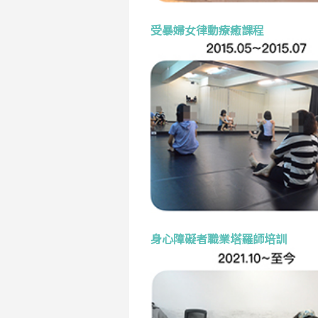
受暴婦女律動療癒課程
身心障礙者職業塔羅師培訓