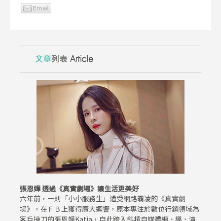
張恩嬅 透過《真實劇場》讓生活更美好
六年前，一則「小小服務生」遭受網路霸凌的《真實劇
場》，在ＦＢ上獲得廣大迴響，原本專注於數位行銷領域為
客戶操刀的張恩嬅Katia，自此跨入斜槓自媒體編、導、演