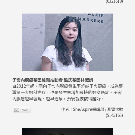
(6321610)
子宮內膜癌基因檢測推動者 酷氏基因林淑娟
自2012年起，國內子宮內膜癌發生率超越子宮頸癌，成為臺
灣第一大婦科癌症，也是發生率增加最快的婦女癌症。子宮
內膜癌越早發現、越早治療，預後就恢復得越好。
作者：SheAspire編輯部 / 瀏覽次數
(5145165)