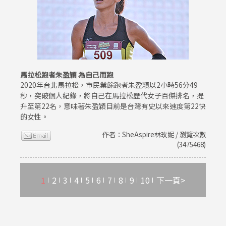
馬拉松跑者朱盈穎 為自己而跑
2020年台北馬拉松，市民業餘跑者朱盈穎以2小時56分49
秒，突破個人紀錄，將自己在馬拉松歷代女子百傑排名，提
升至第22名，意味著朱盈穎目前是台灣有史以來速度第22快
的女性。
作者：SheAspire林玫妮 / 瀏覽次數
(3475468)
1
2
3
4
5
6
7
8
9
10
下一頁>