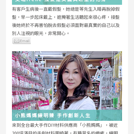
有客戶生病後一直戴假髮，她總是等先生入睡再脫掉假
髮，早一步起床戴上，遮掩著生活聽起來很心疼，接髮
後她終於不再害怕脫去假髮必須面對最真實的自己以及
別人注視的眼光，非常開心。
小熊媽媽練明臻 手作創新人生
來到全台最大手作DIY材料供應商「小熊媽媽」，被近
200坪滿目的手創材料圍繞著，有種莫名的療癒，練明