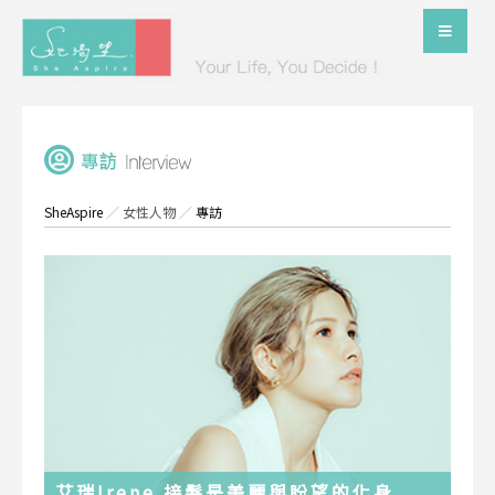
SheAspire
／
女性人物
／
專訪
艾瑞Irene 接髮是美麗與盼望的化身