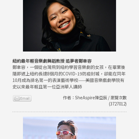
紐約最年輕音樂劇舞蹈教授 追夢者鄭聿容
鄭聿容，一個從台灣飛到紐約學習音樂劇的女孩，在畢業後
隨即遇上紐約長達8個月的COVID-19防疫封城，卻能在同年
10月成為排名第一的表演藝術學校——美國音樂戲劇學院有
史以來最年輕且第一位亞洲華人講師
作者：SheAspire陳亞辰 / 瀏覽次數
(3727012)