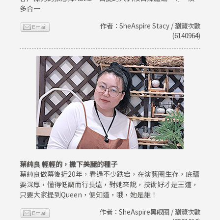
多合一
作者：SheAspire Stacy / 瀏覽次數
(6140964)
葉純良 輕輕的，撒下美麗的種子
葉純良做幕後近20年，看過不少跌宕，在演藝圈生存，底蘊
要深厚，懂得低調而行長遠，對她來說，技術好才是王道，
只要大家提到Queen，便知道，哦，她是誰！
作者：SheAspire黑眼圈 / 瀏覽次數