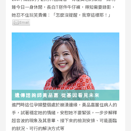
臻今日一身休閒，長白T搭件牛仔褲，得知需要錄影，
她忍不住玩笑責備：「怎麼沒提醒，我穿這樣耶！」
遺傳諮詢師黃品嘉 從基因看見未來
進門時這位孕婦整個處於崩潰邊緣，黃品嘉握住病人的
手，試著穩定她的情緒，安慰她不要緊張，一步步解釋
超音波的現象及其意畢、接下來的檢測安排、可能面臨
的狀況、可行的解決方式等