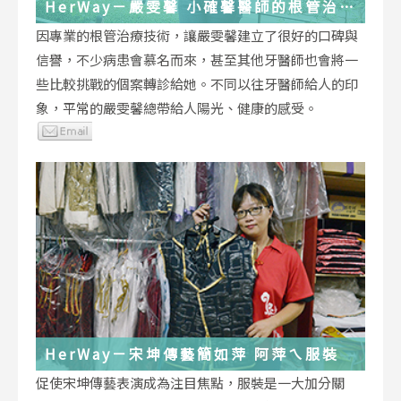
HerWay－嚴雯馨 小確馨醫師的根管治療
小確幸
因專業的根管治療技術，讓嚴雯馨建立了很好的口碑與
信譽，不少病患會慕名而來，甚至其他牙醫師也會將一
些比較挑戰的個案轉診給她。不同以往牙醫師給人的印
象，平常的嚴雯馨總帶給人陽光、健康的感受。
HerWay－宋坤傳藝簡如萍 阿萍ㄟ服裝
促使宋坤傳藝表演成為注目焦點，服裝是一大加分關