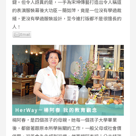
鍵。但令人訝異的是，一手為宋坤傳藝打造出令人稱道
的表演服裝幕後大功臣－簡如萍，竟是一位沒有學過裁
縫，更沒有學過服裝設計，至今連打版都不是很擅長的
人！
HerWay－楊阿春 我的教育觀念
楊阿春，是四個孩子的母親，她每一個孩子大學畢業
後，都做著跟原本所學無關的工作，一般父母或社會價