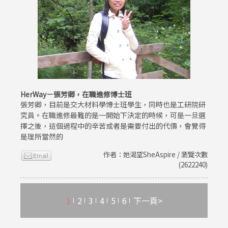
HerWay－張芳卿，在職進修博士班
張芳卿，目前是交大材料學博士班學生，同時也是工研院研
究員。在職進修最難的是一開始下決定的時候，可是一旦選
擇之後，這個過程中的辛苦或者是需要付出的代價，會覺得
是理所當然的
作者：她渴望SheAspire / 瀏覽次數
(2622240)
1
2
3
4
5
6
下一頁>