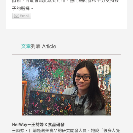
值觀，可能會為此感到可惜，然而楊阿春卻十分支持孩
子的選擇。
HerWay－王詩婷Ｘ食品研發
王詩婷，目前是義美食品的研究開發人員。她說「很多人覺