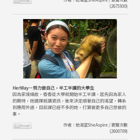
(2675930)
HerWay－努力做自己，半工半讀的大學生
因為家境緣故，香香從大學就開始半工半讀，起先因為家人
的期待，她選擇就讀資訊，後來決定順著自己的渴望，轉系
到應用外語，目前課已經不多的她，打算做更多自己想做的
事。
作者：她渴望SheAspire / 瀏覽次數
(2600709)