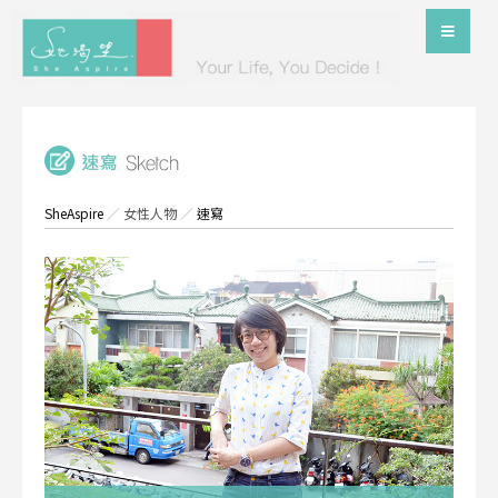
SheAspire
／
女性人物
／
速寫