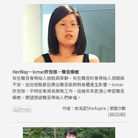
HerWay－Ismar許恆慈－聲音療癒
有些聲音會帶給人放鬆與寧靜，有些聲音則會帶給人煩躁與
不安，這些經驗都反應出聲音能夠對身體產生影響。Ismar
許恆慈，平時從事貿易業務工作，這幾年來更潛心學習聲音
療癒，期望透過聲音帶給人們幸福。
作者：她渴望SheAspire / 瀏覽次數
(2632185)