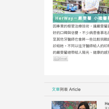
HerWay－嚴雯馨 小確
的根管治療小確幸
因專業的根管治療技術，讓嚴雯馨
好的口碑與信譽，不少病患會慕名
至其他牙醫師也會將一些比較挑戰
診給她。不同以往牙醫師給人的印
的嚴雯馨總帶給人陽光、健康的感
H
王