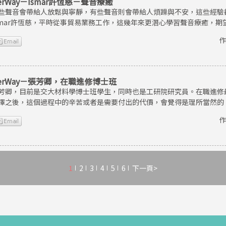
erWay－Ismar許恆慈－聲音療癒
些聲音會帶給人放鬆與寧靜，有些聲音則會帶給人煩躁與不安，這些經驗
smar許恆慈，平時從事貿易業務工作，這幾年來更潛心學習聲音療癒，
作
erWay－張芳卿，在職進修博士班
芳卿，目前是交大材料學博士班學生，同時也是工研院研究員。在職進修
擇之後，這個過程中的辛苦或者是需要付出的代價，會覺得是理所當然的
作
1
2
3
4
5
6
下一頁>