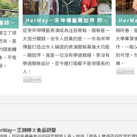
HerWay－宋坤傳藝簡如萍 阿
HerWay
馨醫師
萍ㄟ服裝
念
促使宋坤傳藝表演成為注目焦點，服裝是一
楊阿春，
建立了很
大加分關鍵。但令人訝異的是，一手為宋坤
大學畢業
而來，甚
傳藝打造出令人稱道的表演服裝幕後大功臣
作，一般
的個案轉
－簡如萍，竟是一位沒有學過裁縫，更沒有
到可惜，
象，平常
學過服裝設計，至今連打版都不是很擅長的
擇。
受。
人！
erWay－王詩婷Ｘ食品研發
詩婷，目前是義美食品的研究開發人員。她說「很多人覺得不好吃等於健