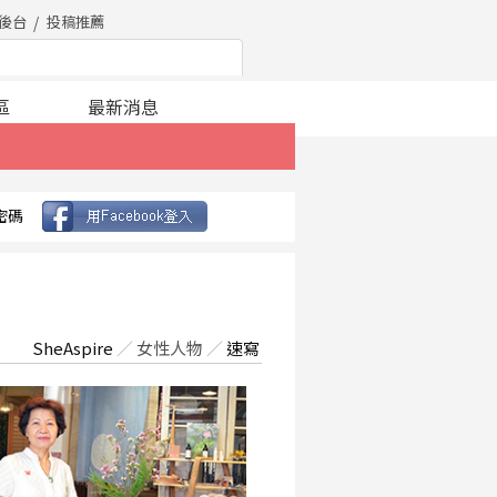
後台
投稿推薦
區
最新消息
密碼
SheAspire
／
女性人物
／
速寫