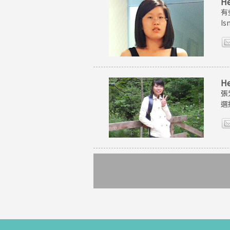
H
有
I
H
張
選