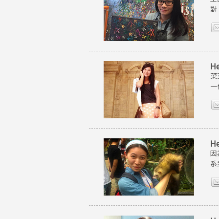
對
H
菜
一
H
因
系