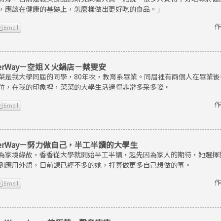
，應該在健康的基礎上，怎麼樣做出更好吃的食品。」
作
erWay－空姐Ｘ火鍋店－蔡雯安
菜是我大學同屆的同學，80年次，教育系畢業。同屆裡有兩個人在畢業
位，在我的印象裡，菜菜的大學生活過得非常多采多姿。
作
erWay－努力做自己，半工半讀的大學生
為家境緣故，香香從大學就開始半工半讀，起先因為家人的期待，她選擇
到應用外語，目前課已經不多的她，打算做更多自己想做的事。
作