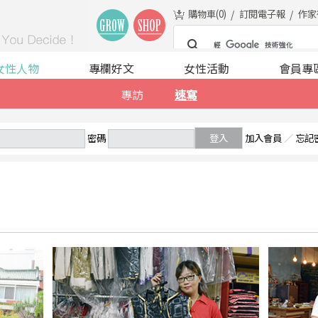
購物車(
0
)
訂閱電子報
作家
女性人物
專欄好文
女性活動
會員專
專訪
速寫
密碼
登入
加入會員
／
忘記