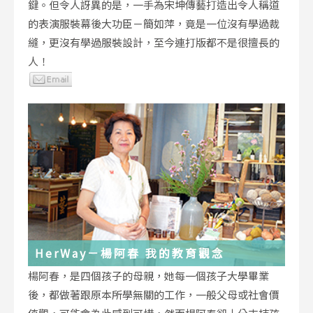
鍵。但令人訝異的是，一手為宋坤傳藝打造出令人稱道
的表演服裝幕後大功臣－簡如萍，竟是一位沒有學過裁
縫，更沒有學過服裝設計，至今連打版都不是很擅長的
人！
HerWay－楊阿春 我的教育觀念
楊阿春，是四個孩子的母親，她每一個孩子大學畢業
後，都做著跟原本所學無關的工作，一般父母或社會價