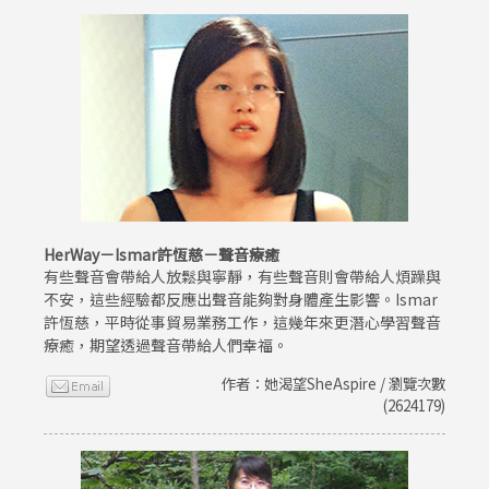
HerWay－Ismar許恆慈－聲音療癒
有些聲音會帶給人放鬆與寧靜，有些聲音則會帶給人煩躁與
不安，這些經驗都反應出聲音能夠對身體產生影響。Ismar
許恆慈，平時從事貿易業務工作，這幾年來更潛心學習聲音
療癒，期望透過聲音帶給人們幸福。
作者：她渴望SheAspire / 瀏覽次數
(2624179)