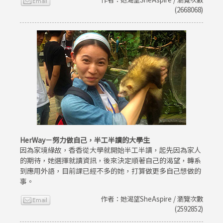
(2668068)
HerWay－努力做自己，半工半讀的大學生
因為家境緣故，香香從大學就開始半工半讀，起先因為家人
的期待，她選擇就讀資訊，後來決定順著自己的渴望，轉系
到應用外語，目前課已經不多的她，打算做更多自己想做的
事。
作者：她渴望SheAspire / 瀏覽次數
(2592852)