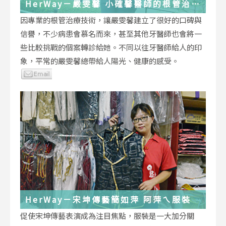
HerWay－嚴雯馨 小確馨醫師的根管治療
小確幸
因專業的根管治療技術，讓嚴雯馨建立了很好的口碑與
信譽，不少病患會慕名而來，甚至其他牙醫師也會將一
些比較挑戰的個案轉診給她。不同以往牙醫師給人的印
象，平常的嚴雯馨總帶給人陽光、健康的感受。
HerWay－宋坤傳藝簡如萍 阿萍ㄟ服裝
促使宋坤傳藝表演成為注目焦點，服裝是一大加分關