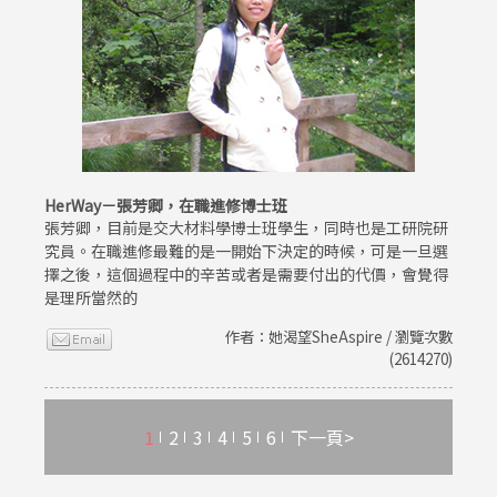
HerWay－張芳卿，在職進修博士班
張芳卿，目前是交大材料學博士班學生，同時也是工研院研
究員。在職進修最難的是一開始下決定的時候，可是一旦選
擇之後，這個過程中的辛苦或者是需要付出的代價，會覺得
是理所當然的
作者：她渴望SheAspire / 瀏覽次數
(2614270)
1
2
3
4
5
6
下一頁>