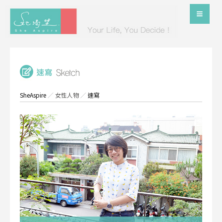
SheAspire
／
女性人物
／
速寫