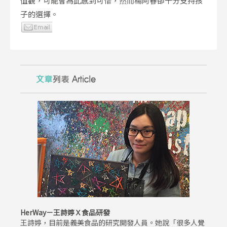
值觀，可能會為此感到可惜，然而楊阿春卻十分支持孩
子的選擇。
HerWay－王詩婷Ｘ食品研發
王詩婷，目前是義美食品的研究開發人員。她說「很多人覺