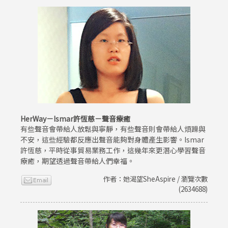
HerWay－Ismar許恆慈－聲音療癒
有些聲音會帶給人放鬆與寧靜，有些聲音則會帶給人煩躁與
不安，這些經驗都反應出聲音能夠對身體產生影響。Ismar
許恆慈，平時從事貿易業務工作，這幾年來更潛心學習聲音
療癒，期望透過聲音帶給人們幸福。
作者：她渴望SheAspire / 瀏覽次數
(2634688)