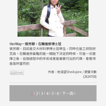
HerWay－張芳卿，在職進修博士班
張芳卿，目前是交大材料學博士班學生，同時也是工研院研
究員。在職進修最難的是一開始下決定的時候，可是一旦選
擇之後，這個過程中的辛苦或者是需要付出的代價，會覺得
是理所當然的
作者：她渴望SheAspire / 瀏覽次數
(2624700)
1
2
3
4
5
6
下一頁>