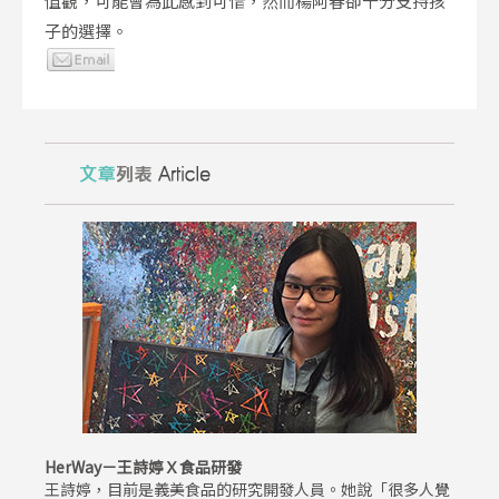
值觀，可能會為此感到可惜，然而楊阿春卻十分支持孩
子的選擇。
HerWay－王詩婷Ｘ食品研發
王詩婷，目前是義美食品的研究開發人員。她說「很多人覺