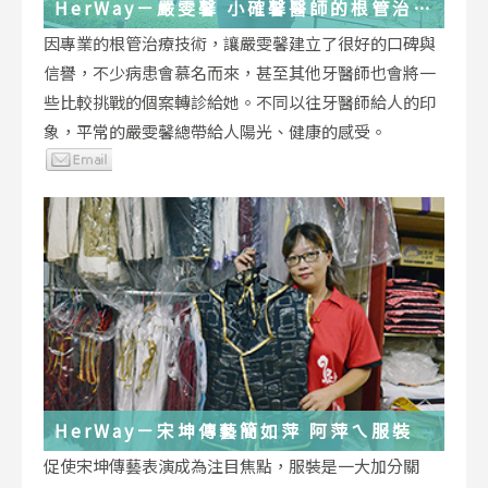
HerWay－嚴雯馨 小確馨醫師的根管治療
小確幸
因專業的根管治療技術，讓嚴雯馨建立了很好的口碑與
信譽，不少病患會慕名而來，甚至其他牙醫師也會將一
些比較挑戰的個案轉診給她。不同以往牙醫師給人的印
象，平常的嚴雯馨總帶給人陽光、健康的感受。
HerWay－宋坤傳藝簡如萍 阿萍ㄟ服裝
促使宋坤傳藝表演成為注目焦點，服裝是一大加分關