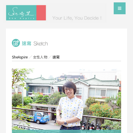
SheAspire
／
女性人物
／
速寫