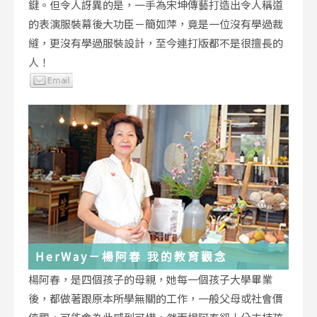
鍵。但令人訝異的是，一手為宋坤傳藝打造出令人稱道
的表演服裝幕後大功臣－簡如萍，竟是一位沒有學過裁
縫，更沒有學過服裝設計，至今連打版都不是很擅長的
人！
HerWay－楊阿春 我的教育觀念
楊阿春，是四個孩子的母親，她每一個孩子大學畢業
後，都做著跟原本所學無關的工作，一般父母或社會價