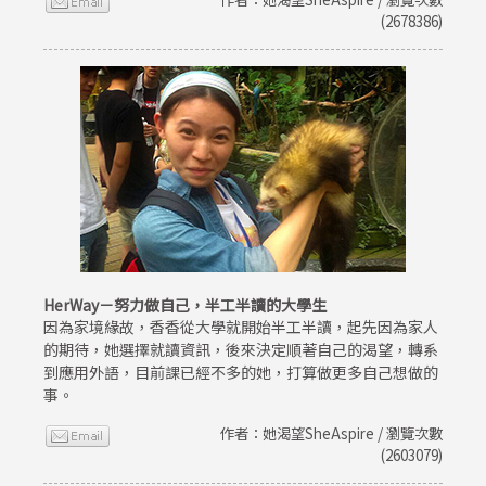
(2678386)
HerWay－努力做自己，半工半讀的大學生
因為家境緣故，香香從大學就開始半工半讀，起先因為家人
的期待，她選擇就讀資訊，後來決定順著自己的渴望，轉系
到應用外語，目前課已經不多的她，打算做更多自己想做的
事。
作者：她渴望SheAspire / 瀏覽次數
(2603079)