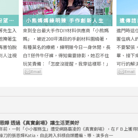
與盼望的
小熊媽媽練明臻 手作創新人生
遺傳諮
未來
等先生入
來到全台最大手作DIY材料供應商「小熊媽
進門時這
遮掩著生
媽」，被近200坪滿目的手創材料圍繞著，
握住病人
再害怕脫
有種莫名的療癒，練明臻今日一身休閒，長
不要緊張
別人注視
白T搭件牛仔褲，得知需要錄影，她忍不住
畢、接下
玩笑責備：「怎麼沒提醒，我穿這樣耶！」
可行的解
恩嬅 透過《真實劇場》讓生活更美好
年前，一則「小小服務生」遭受網路霸凌的《真實劇場》，在ＦＢ上獲得
操刀的張恩嬅Katia，自此跨入斜槓自媒體編、導、演多合一