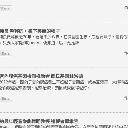
作
純良 輕輕的，撒下美麗的種子
純良做幕後近20年，看過不少跌宕，在演藝圈生存，底蘊要深厚，懂得
，只要大家提到Queen，便知道，哦，她是誰！
作
宮內膜癌基因檢測推動者 酷氏基因林淑娟
2012年起，國內子宮內膜癌發生率超越子宮頸癌，成為臺灣第一大婦科
宮內膜癌越早發現、越早治療，預後就恢復得越好。
作
約最年輕音樂劇舞蹈教授 追夢者鄭聿容
聿容，一個從台灣飛到紐約學習音樂劇的女孩，在畢業後隨即遇上紐約長達8