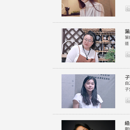
葉
葉
道
子
自
子
紐
鄭