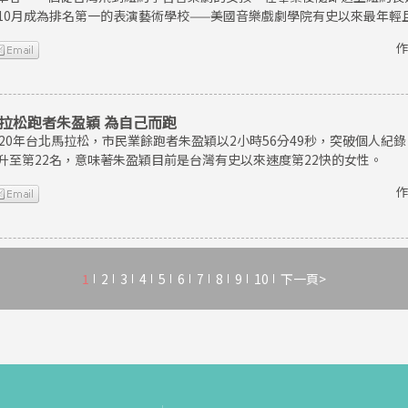
10月成為排名第一的表演藝術學校——美國音樂戲劇學院有史以來最年輕
作
拉松跑者朱盈穎 為自己而跑
020年台北馬拉松，市民業餘跑者朱盈穎以2小時56分49秒，突破個人
升至第22名，意味著朱盈穎目前是台灣有史以來速度第22快的女性。
作
1
2
3
4
5
6
7
8
9
10
下一頁>