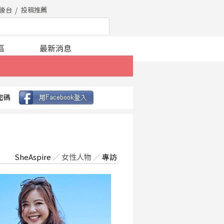
後台
投稿推薦
區
最新消息
密碼
SheAspire
／
女性人物
／
專訪