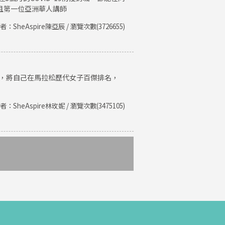
且第一位亞洲華人講師
者：SheAspire陳亞辰 / 瀏覽次數(3726655)
紀錄，將自己在馬拉松歷代女子百傑排名，
者：SheAspire林玫妮 / 瀏覽次數(3475105)