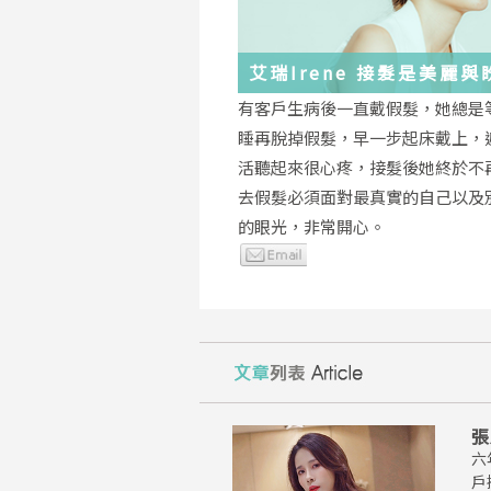
艾瑞Irene 接髮是美麗
化身
有客戶生病後一直戴假髮，她總是
睡再脫掉假髮，早一步起床戴上，
活聽起來很心疼，接髮後她終於不
去假髮必須面對最真實的自己以及
的眼光，非常開心。
張
六
戶