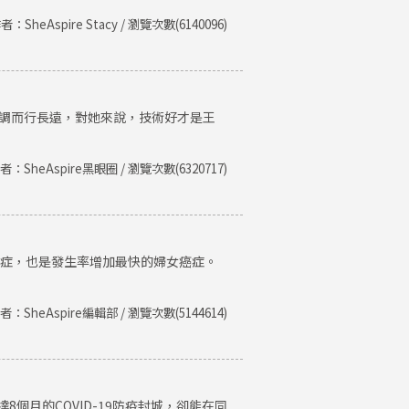
者：SheAspire Stacy / 瀏覽次數(6140096)
低調而行長遠，對她來說，技術好才是王
者：SheAspire黑眼圈 / 瀏覽次數(6320717)
癌症，也是發生率增加最快的婦女癌症。
者：SheAspire編輯部 / 瀏覽次數(5144614)
個月的COVID-19防疫封城，卻能在同