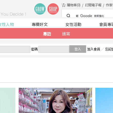
購物車(
0
)
訂閱電子報
作家
女性人物
專欄好文
女性活動
會員專
專訪
速寫
密碼
登入
加入會員
／
忘記