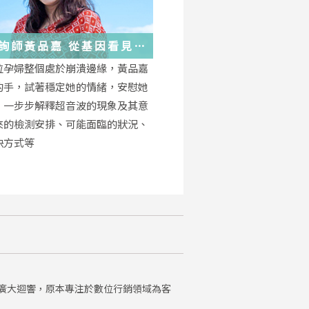
詢師黃品嘉 從基因看見
位孕婦整個處於崩潰邊緣，黃品嘉
的手，試著穩定她的情緒，安慰她
，一步步解釋超音波的現象及其意
來的檢測安排、可能面臨的狀況、
決方式等
廣大迴響，原本專注於數位行銷領域為客