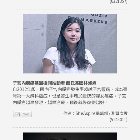
(6321357)
子宮內膜癌基因檢測推動者 酷氏基因林淑娟
自2012年起，國內子宮內膜癌發生率超越子宮頸癌，成為臺
灣第一大婦科癌症，也是發生率增加最快的婦女癌症。子宮
內膜癌越早發現、越早治療，預後就恢復得越好。
作者：SheAspire編輯部 / 瀏覽次數
(5145011)