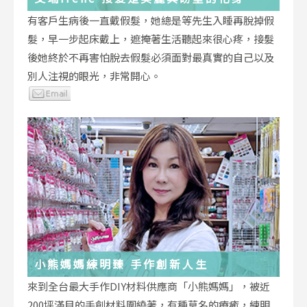
有客戶生病後一直戴假髮，她總是等先生入睡再脫掉假
髮，早一步起床戴上，遮掩著生活聽起來很心疼，接髮
後她終於不再害怕脫去假髮必須面對最真實的自己以及
別人注視的眼光，非常開心。
小熊媽媽練明臻 手作創新人生
來到全台最大手作DIY材料供應商「小熊媽媽」，被近
200坪滿目的手創材料圍繞著，有種莫名的療癒，練明