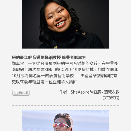
紐約最年輕音樂劇舞蹈教授 追夢者鄭聿容
鄭聿容，一個從台灣飛到紐約學習音樂劇的女孩，在畢業後
隨即遇上紐約長達8個月的COVID-19防疫封城，卻能在同年
10月成為排名第一的表演藝術學校——美國音樂戲劇學院有
史以來最年輕且第一位亞洲華人講師
作者：SheAspire陳亞辰 / 瀏覽次數
(3726932)