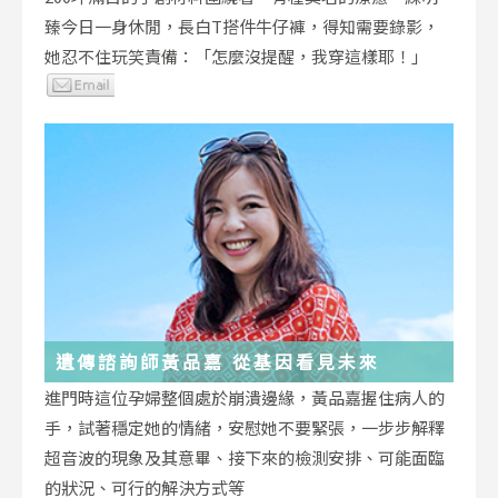
臻今日一身休閒，長白T搭件牛仔褲，得知需要錄影，
她忍不住玩笑責備：「怎麼沒提醒，我穿這樣耶！」
遺傳諮詢師黃品嘉 從基因看見未來
進門時這位孕婦整個處於崩潰邊緣，黃品嘉握住病人的
手，試著穩定她的情緒，安慰她不要緊張，一步步解釋
超音波的現象及其意畢、接下來的檢測安排、可能面臨
的狀況、可行的解決方式等