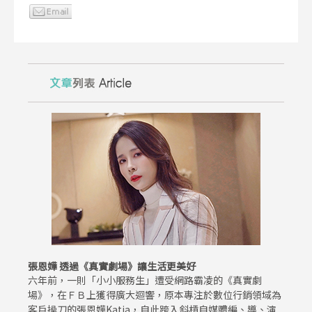
張恩嬅 透過《真實劇場》讓生活更美好
六年前，一則「小小服務生」遭受網路霸凌的《真實劇
場》，在ＦＢ上獲得廣大迴響，原本專注於數位行銷領域為
客戶操刀的張恩嬅Katia，自此跨入斜槓自媒體編、導、演