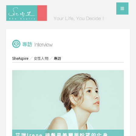
SheAspire
／
女性人物
／
專訪
艾瑞Irene 接髮是美麗與盼望的化身