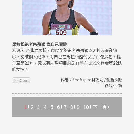
馬拉松跑者朱盈穎 為自己而跑
2020年台北馬拉松，市民業餘跑者朱盈穎以2小時56分49
秒，突破個人紀錄，將自己在馬拉松歷代女子百傑排名，提
升至第22名，意味著朱盈穎目前是台灣有史以來速度第22快
的女性。
作者：SheAspire林玫妮 / 瀏覽次數
(3475376)
1
2
3
4
5
6
7
8
9
10
下一頁>