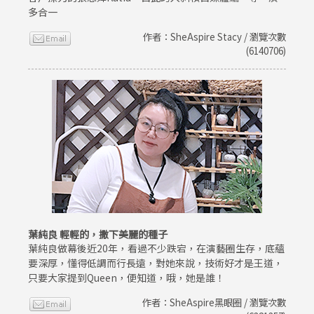
多合一
作者：SheAspire Stacy / 瀏覽次數
(6140706)
葉純良 輕輕的，撒下美麗的種子
葉純良做幕後近20年，看過不少跌宕，在演藝圈生存，底蘊
要深厚，懂得低調而行長遠，對她來說，技術好才是王道，
只要大家提到Queen，便知道，哦，她是誰！
作者：SheAspire黑眼圈 / 瀏覽次數