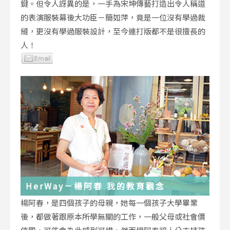
鍵。但令人訝異的是，一手為宋坤傳藝打造出令人稱道
的表演服裝幕後大功臣－簡如萍，竟是一位沒有學過裁
縫，更沒有學過服裝設計，至今連打版都不是很擅長的
人！
HerWay－楊阿春 我的教育觀念
楊阿春，是四個孩子的母親，她每一個孩子大學畢業
後，都做著跟原本所學無關的工作，一般父母或社會價