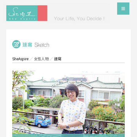
SheAspire
／
女性人物
／
速寫