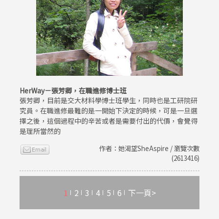
HerWay－張芳卿，在職進修博士班
張芳卿，目前是交大材料學博士班學生，同時也是工研院研
究員。在職進修最難的是一開始下決定的時候，可是一旦選
擇之後，這個過程中的辛苦或者是需要付出的代價，會覺得
是理所當然的
作者：她渴望SheAspire / 瀏覽次數
(2613416)
1
2
3
4
5
6
下一頁>