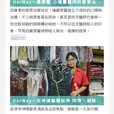
HerWay－嚴雯馨 小確馨醫師的根管治療
小確幸
因專業的根管治療技術，讓嚴雯馨建立了很好的口碑與
信譽，不少病患會慕名而來，甚至其他牙醫師也會將一
些比較挑戰的個案轉診給她。不同以往牙醫師給人的印
象，平常的嚴雯馨總帶給人陽光、健康的感受。
HerWay－宋坤傳藝簡如萍 阿萍ㄟ服裝
促使宋坤傳藝表演成為注目焦點，服裝是一大加分關