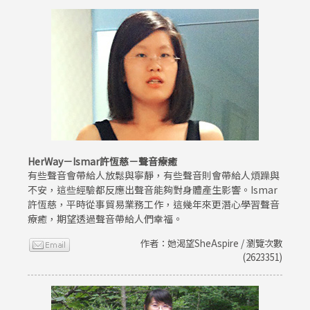
HerWay－Ismar許恆慈－聲音療癒
有些聲音會帶給人放鬆與寧靜，有些聲音則會帶給人煩躁與
不安，這些經驗都反應出聲音能夠對身體產生影響。Ismar
許恆慈，平時從事貿易業務工作，這幾年來更潛心學習聲音
療癒，期望透過聲音帶給人們幸福。
作者：她渴望SheAspire / 瀏覽次數
(2623351)