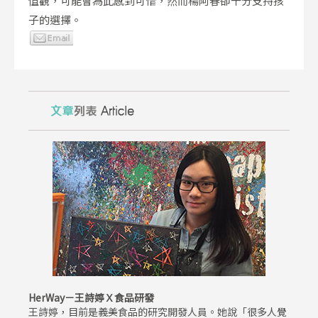
值觀，可能會為此感到可惜，然而楊阿春卻十分支持孩
子的選擇。
HerWay－王詩婷Ｘ食品研發
王詩婷，目前是義美食品的研究開發人員。她說「很多人覺