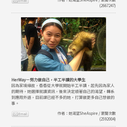
(2667247)
HerWay－努力做自己，半工半讀的大學生
因為家境緣故，香香從大學就開始半工半讀，起先因為家人
的期待，她選擇就讀資訊，後來決定順著自己的渴望，轉系
到應用外語，目前課已經不多的她，打算做更多自己想做的
事。
作者：她渴望SheAspire / 瀏覽次數
(2592004)