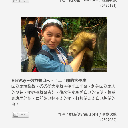
(2672171)
HerWay－努力做自己，半工半讀的大學生
因為家境緣故，香香從大學就開始半工半讀，起先因為家人
的期待，她選擇就讀資訊，後來決定順著自己的渴望，轉系
到應用外語，目前課已經不多的她，打算做更多自己想做的
事。
作者：她渴望SheAspire / 瀏覽次數
(2597082)