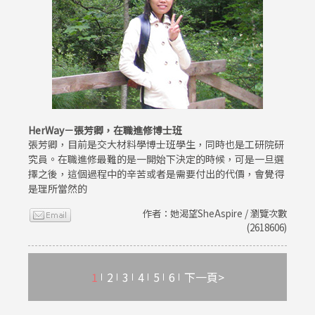
HerWay－張芳卿，在職進修博士班
張芳卿，目前是交大材料學博士班學生，同時也是工研院研
究員。在職進修最難的是一開始下決定的時候，可是一旦選
擇之後，這個過程中的辛苦或者是需要付出的代價，會覺得
是理所當然的
作者：她渴望SheAspire / 瀏覽次數
(2618606)
1
2
3
4
5
6
下一頁>