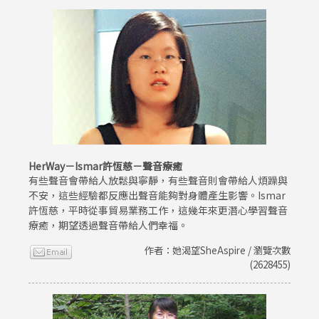
HerWay－Ismar許恆慈－聲音療癒
有些聲音會帶給人放鬆與寧靜，有些聲音則會帶給人煩躁與
不安，這些經驗都反應出聲音能夠對身體產生影響。Ismar
許恆慈，平時從事貿易業務工作，這幾年來更潛心學習聲音
療癒，期望透過聲音帶給人們幸福。
作者：她渴望SheAspire / 瀏覽次數
(2628455)