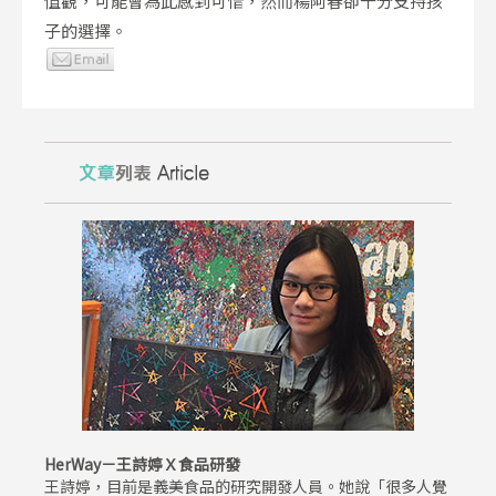
值觀，可能會為此感到可惜，然而楊阿春卻十分支持孩
子的選擇。
HerWay－王詩婷Ｘ食品研發
王詩婷，目前是義美食品的研究開發人員。她說「很多人覺