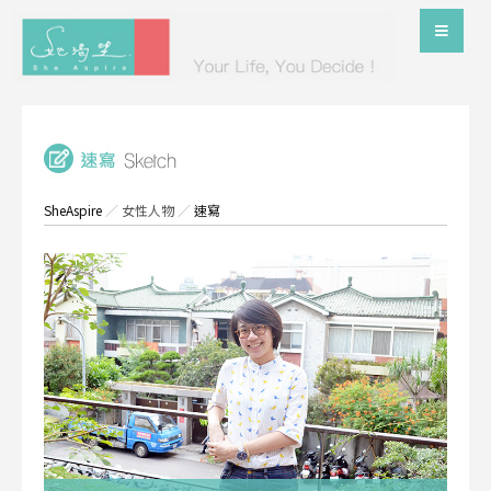
SheAspire
／
女性人物
／
速寫