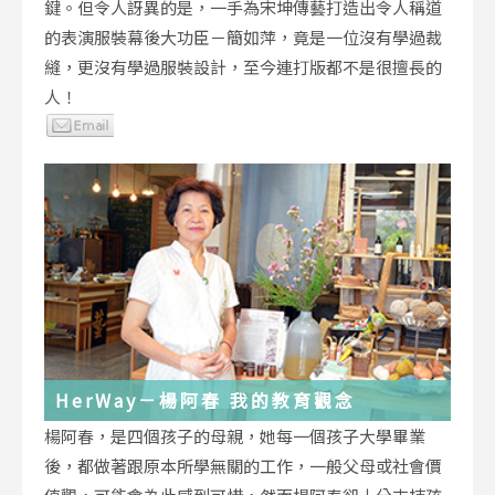
鍵。但令人訝異的是，一手為宋坤傳藝打造出令人稱道
的表演服裝幕後大功臣－簡如萍，竟是一位沒有學過裁
縫，更沒有學過服裝設計，至今連打版都不是很擅長的
人！
HerWay－楊阿春 我的教育觀念
楊阿春，是四個孩子的母親，她每一個孩子大學畢業
後，都做著跟原本所學無關的工作，一般父母或社會價