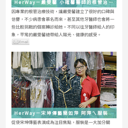
HerWay－嚴雯馨 小確馨醫師的根管治療
小確幸
因專業的根管治療技術，讓嚴雯馨建立了很好的口碑與
信譽，不少病患會慕名而來，甚至其他牙醫師也會將一
些比較挑戰的個案轉診給她。不同以往牙醫師給人的印
象，平常的嚴雯馨總帶給人陽光、健康的感受。
HerWay－宋坤傳藝簡如萍 阿萍ㄟ服裝
促使宋坤傳藝表演成為注目焦點，服裝是一大加分關