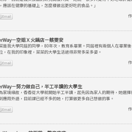
，應該在健康的基礎上，怎麼樣做出更好吃的食品。」
作
erWay－空姐Ｘ火鍋店－蔡雯安
菜是我大學同屆的同學，80年次，教育系畢業。同屆裡有兩個人在畢業
位，在我的印象裡，菜菜的大學生活過得非常多采多姿。
作
erWay－努力做自己，半工半讀的大學生
為家境緣故，香香從大學就開始半工半讀，起先因為家人的期待，她選擇
到應用外語，目前課已經不多的她，打算做更多自己想做的事。
作