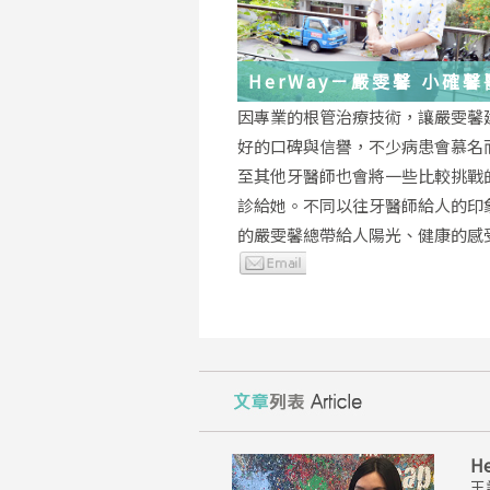
HerWay－嚴雯馨 小確
的根管治療小確幸
因專業的根管治療技術，讓嚴雯馨
好的口碑與信譽，不少病患會慕名
至其他牙醫師也會將一些比較挑戰
診給她。不同以往牙醫師給人的印
的嚴雯馨總帶給人陽光、健康的感
H
王