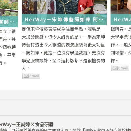
HerWay－宋坤傳藝簡如萍 阿
HerWay
馨醫師
萍ㄟ服裝
念
促使宋坤傳藝表演成為注目焦點，服裝是一
楊阿春，
建立了很
大加分關鍵。但令人訝異的是，一手為宋坤
大學畢業
而來，甚
傳藝打造出令人稱道的表演服裝幕後大功臣
作，一般
的個案轉
－簡如萍，竟是一位沒有學過裁縫，更沒有
到可惜，
象，平常
學過服裝設計，至今連打版都不是很擅長的
擇。
受。
人！
erWay－王詩婷Ｘ食品研發
詩婷，目前是義美食品的研究開發人員。她說「很多人覺得不好吃等於健