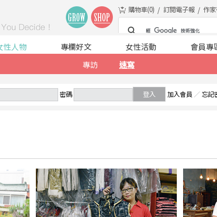
購物車(
0
)
訂閱電子報
作家
女性人物
專欄好文
女性活動
會員專
專訪
速寫
密碼
登入
加入會員
／
忘記