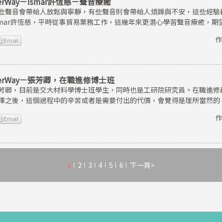
erWay－Ismar許恆慈－聲音療癒
些聲音會帶給人放鬆與寧靜，有些聲音則會帶給人煩躁與不安，這些經驗
smar許恆慈，平時從事貿易業務工作，這幾年來更潛心學習聲音療癒，
作
erWay－張芳卿，在職進修博士班
芳卿，目前是交大材料學博士班學生，同時也是工研院研究員。在職進修
擇之後，這個過程中的辛苦或者是需要付出的代價，會覺得是理所當然的
作
1
2
3
4
5
6
下一頁>