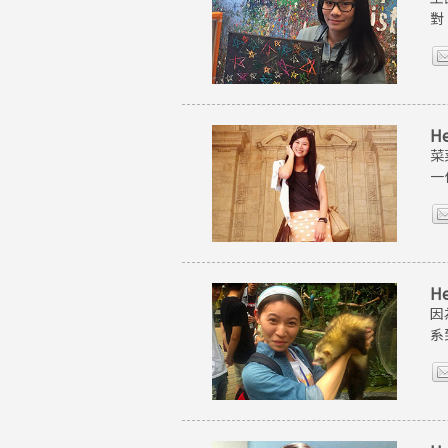
對
H
菜
一
H
因
系