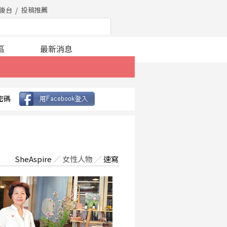
後台
投稿推薦
區
最新消息
密碼
SheAspire
／
女性人物
／
速寫