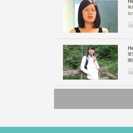
H
有
I
H
張
選