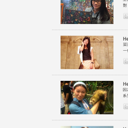
對
H
菜
一
H
因
系