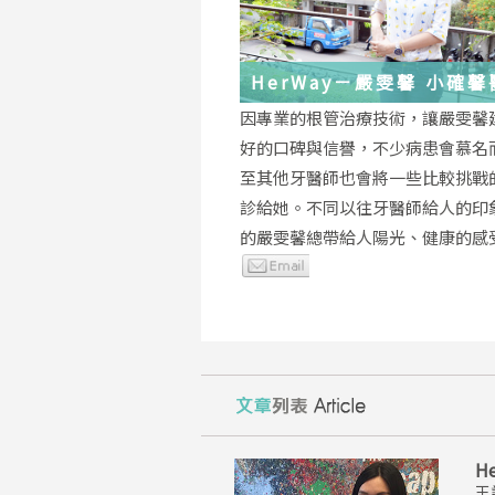
HerWay－嚴雯馨 小確
的根管治療小確幸
因專業的根管治療技術，讓嚴雯馨
好的口碑與信譽，不少病患會慕名
至其他牙醫師也會將一些比較挑戰
診給她。不同以往牙醫師給人的印
的嚴雯馨總帶給人陽光、健康的感
H
王