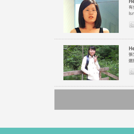
H
有
I
H
張
選