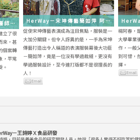
HerWay－宋坤傳藝簡如萍 阿
HerWay
馨醫師
萍ㄟ服裝
念
促使宋坤傳藝表演成為注目焦點，服裝是一
楊阿春，
建立了很
大加分關鍵。但令人訝異的是，一手為宋坤
大學畢業
而來，甚
傳藝打造出令人稱道的表演服裝幕後大功臣
作，一般
的個案轉
－簡如萍，竟是一位沒有學過裁縫，更沒有
到可惜，
象，平常
學過服裝設計，至今連打版都不是很擅長的
擇。
受。
人！
erWay－王詩婷Ｘ食品研發
詩婷，目前是義美食品的研究開發人員。她說「很多人覺得不好吃等於健