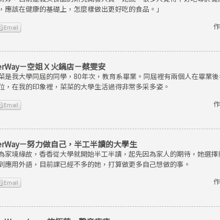
，應該在健康的基礎上，怎麼樣做出更好吃的食品。」
作
erWay－空姐Ｘ火鍋店－蔡雯安
菜是我大學同屆的同學，80年次，教育系畢業。同屆裡有兩個人在畢業
位，在我的印象裡，菜菜的大學生活過得非常多采多姿。
作
erWay－努力做自己，半工半讀的大學生
為家境緣故，香香從大學就開始半工半讀，起先因為家人的期待，她選擇
到應用外語，目前課已經不多的她，打算做更多自己想做的事。
作