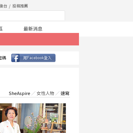
後台
投稿推薦
區
最新消息
密碼
SheAspire
／
女性人物
／
速寫