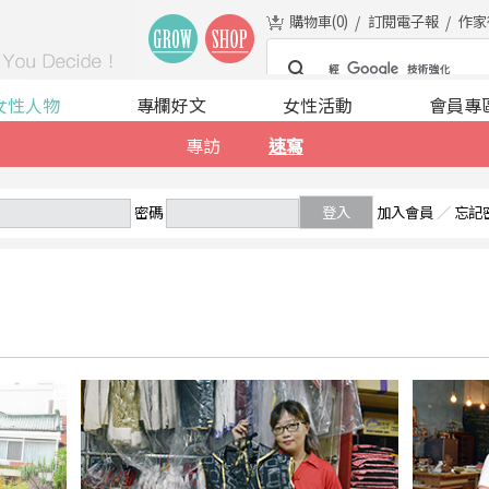
購物車(
0
)
訂閱電子報
作家
女性人物
專欄好文
女性活動
會員專
專訪
速寫
密碼
登入
加入會員
／
忘記