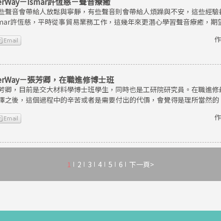
erWay－Ismar許恆慈－聲音療癒
些聲音會帶給人放鬆與寧靜，有些聲音則會帶給人煩躁與不安，這些經驗
smar許恆慈，平時從事貿易業務工作，這幾年來更潛心學習聲音療癒，
作
erWay－張芳卿，在職進修博士班
芳卿，目前是交大材料學博士班學生，同時也是工研院研究員。在職進修
擇之後，這個過程中的辛苦或者是需要付出的代價，會覺得是理所當然的
作
1
2
3
4
5
6
下一頁>