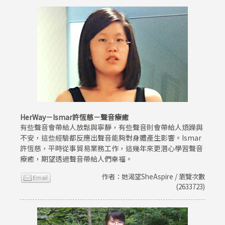
HerWay－Ismar許恆慈－聲音療癒
有些聲音會帶給人放鬆與寧靜，有些聲音則會帶給人煩躁與
不安，這些經驗都反應出聲音能夠對身體產生影響。Ismar
許恆慈，平時從事貿易業務工作，這幾年來更潛心學習聲音
療癒，期望透過聲音帶給人們幸福。
作者：她渴望SheAspire / 瀏覽次數
(2633723)