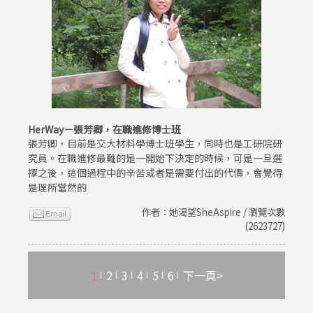
HerWay－張芳卿，在職進修博士班
張芳卿，目前是交大材料學博士班學生，同時也是工研院研
究員。在職進修最難的是一開始下決定的時候，可是一旦選
擇之後，這個過程中的辛苦或者是需要付出的代價，會覺得
是理所當然的
作者：她渴望SheAspire / 瀏覽次數
(2623727)
1
2
3
4
5
6
下一頁>