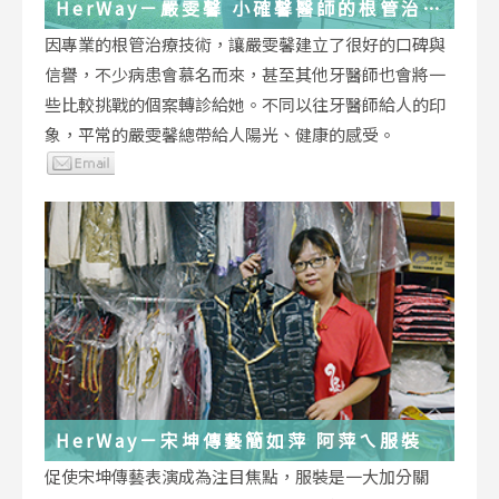
HerWay－嚴雯馨 小確馨醫師的根管治療
小確幸
因專業的根管治療技術，讓嚴雯馨建立了很好的口碑與
信譽，不少病患會慕名而來，甚至其他牙醫師也會將一
些比較挑戰的個案轉診給她。不同以往牙醫師給人的印
象，平常的嚴雯馨總帶給人陽光、健康的感受。
HerWay－宋坤傳藝簡如萍 阿萍ㄟ服裝
促使宋坤傳藝表演成為注目焦點，服裝是一大加分關