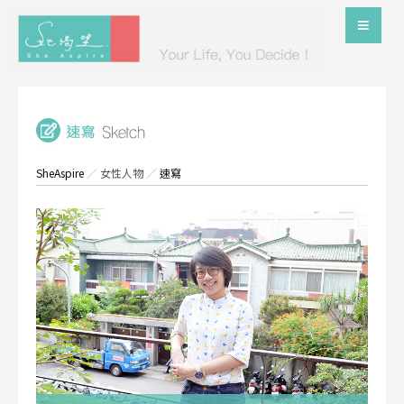
SheAspire
／
女性人物
／
速寫