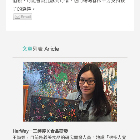
值觀，可能會為此感到可惜，然而楊阿春卻十分支持孩
子的選擇。
HerWay－王詩婷Ｘ食品研發
王詩婷，目前是義美食品的研究開發人員。她說「很多人覺