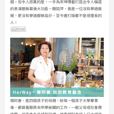
鍵。但令人訝異的是，一手為宋坤傳藝打造出令人稱道
的表演服裝幕後大功臣－簡如萍，竟是一位沒有學過裁
縫，更沒有學過服裝設計，至今連打版都不是很擅長的
人！
HerWay－楊阿春 我的教育觀念
楊阿春，是四個孩子的母親，她每一個孩子大學畢業
後，都做著跟原本所學無關的工作，一般父母或社會價