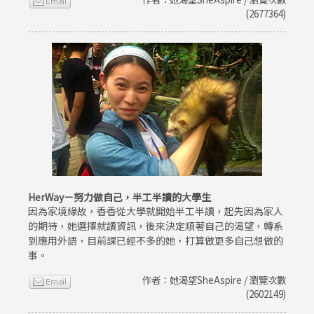
(2677364)
HerWay－努力做自己，半工半讀的大學生
因為家境緣故，香香從大學就開始半工半讀，起先因為家人
的期待，她選擇就讀資訊，後來決定順著自己的渴望，轉系
到應用外語，目前課已經不多的她，打算做更多自己想做的
事。
作者：她渴望SheAspire / 瀏覽次數
(2602149)