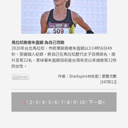
馬拉松跑者朱盈穎 為自己而跑
2020年台北馬拉松，市民業餘跑者朱盈穎以2小時56分49
秒，突破個人紀錄，將自己在馬拉松歷代女子百傑排名，提
升至第22名，意味著朱盈穎目前是台灣有史以來速度第22快
的女性。
作者：SheAspire林玫妮 / 瀏覽次數
(3478512)
1
2
3
4
5
6
7
8
9
10
下一頁>