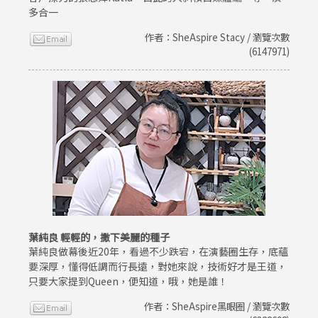
多合一
作者：SheAspire Stacy / 瀏覽次數
(6147971)
葉純良 輕輕的，撒下美麗的種子
葉純良做幕後近20年，看過不少跌宕，在演藝圈生存，底蘊
要深厚，懂得低調而行長遠，對她來說，技術好才是王道，
只要大家提到Queen，便知道，哦，她是誰！
作者：SheAspire黑眼圈 / 瀏覽次數