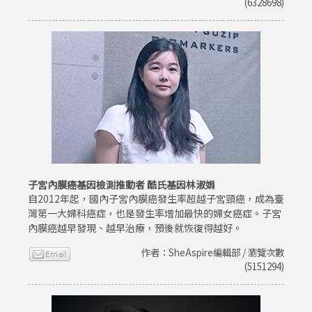
(6328698)
子宮內膜癌基因檢測推動者 酷氏基因林淑娟
自2012年起，國內子宮內膜癌發生率超越子宮頸癌，成為臺
灣第一大婦科癌症，也是發生率增加最快的婦女癌症。子宮
內膜癌越早發現、越早治療，預後就恢復得越好。
作者：SheAspire編輯部 / 瀏覽次數
(5151294)