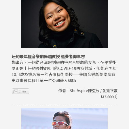
紐約最年輕音樂劇舞蹈教授 追夢者鄭聿容
鄭聿容，一個從台灣飛到紐約學習音樂劇的女孩，在畢業後
隨即遇上紐約長達8個月的COVID-19防疫封城，卻能在同年
10月成為排名第一的表演藝術學校——美國音樂戲劇學院有
史以來最年輕且第一位亞洲華人講師
作者：SheAspire陳亞辰 / 瀏覽次數
(3729991)