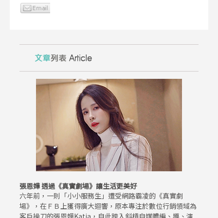
張恩嬅 透過《真實劇場》讓生活更美好
六年前，一則「小小服務生」遭受網路霸凌的《真實劇
場》，在ＦＢ上獲得廣大迴響，原本專注於數位行銷領域為
客戶操刀的張恩嬅Katia，自此跨入斜槓自媒體編、導、演