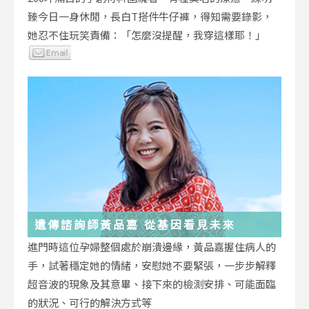
臻今日一身休閒，長白T搭件牛仔褲，得知需要錄影，
她忍不住玩笑責備：「怎麼沒提醒，我穿這樣耶！」
遺傳諮詢師黃品嘉 從基因看見未來
進門時這位孕婦整個處於崩潰邊緣，黃品嘉握住病人的
手，試著穩定她的情緒，安慰她不要緊張，一步步解釋
超音波的現象及其意畢、接下來的檢測安排、可能面臨
的狀況、可行的解決方式等