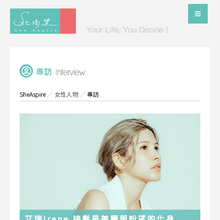
SheAspire
／
女性人物
／
專訪
艾瑞Irene 接髮是美麗與盼望的化身