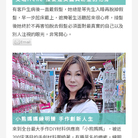
有客戶生病後一直戴假髮，她總是等先生入睡再脫掉假
髮，早一步起床戴上，遮掩著生活聽起來很心疼，接髮
後她終於不再害怕脫去假髮必須面對最真實的自己以及
別人注視的眼光，非常開心。
小熊媽媽練明臻 手作創新人生
來到全台最大手作DIY材料供應商「小熊媽媽」，被近
200坪滿目的手創材料圍繞著，有種莫名的療癒，練明