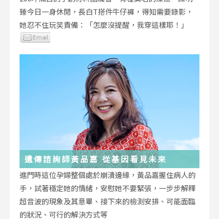
臻今日一身休閒，長白T搭件牛仔褲，得知需要錄影，
她忍不住玩笑責備：「怎麼沒提醒，我穿這樣耶！」
遺傳諮詢師黃品嘉 從基因看見未來
進門時這位孕婦整個處於崩潰邊緣，黃品嘉握住病人的
手，試著穩定她的情緒，安慰她不要緊張，一步步解釋
超音波的現象及其意畢、接下來的檢測安排、可能面臨
的狀況、可行的解決方式等