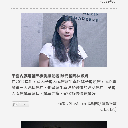
(6327496)
子宮內膜癌基因檢測推動者 酷氏基因林淑娟
自2012年起，國內子宮內膜癌發生率超越子宮頸癌，成為臺
灣第一大婦科癌症，也是發生率增加最快的婦女癌症。子宮
內膜癌越早發現、越早治療，預後就恢復得越好。
作者：SheAspire編輯部 / 瀏覽次數
(5150138)