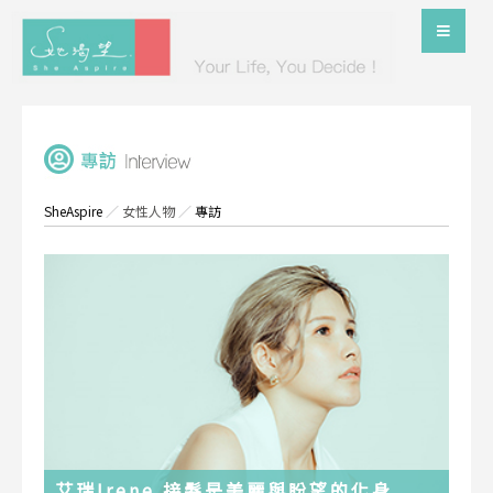
SheAspire
／
女性人物
／
專訪
艾瑞Irene 接髮是美麗與盼望的化身