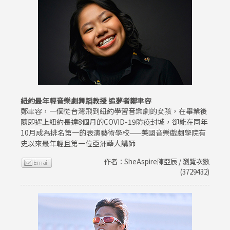
紐約最年輕音樂劇舞蹈教授 追夢者鄭聿容
鄭聿容，一個從台灣飛到紐約學習音樂劇的女孩，在畢業後
隨即遇上紐約長達8個月的COVID-19防疫封城，卻能在同年
10月成為排名第一的表演藝術學校——美國音樂戲劇學院有
史以來最年輕且第一位亞洲華人講師
作者：SheAspire陳亞辰 / 瀏覽次數
(3729432)