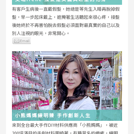
有客戶生病後一直戴假髮，她總是等先生入睡再脫掉假
髮，早一步起床戴上，遮掩著生活聽起來很心疼，接髮
後她終於不再害怕脫去假髮必須面對最真實的自己以及
別人注視的眼光，非常開心。
小熊媽媽練明臻 手作創新人生
來到全台最大手作DIY材料供應商「小熊媽媽」，被近
200坪滿目的手創材料圍繞著，有種莫名的療癒，練明