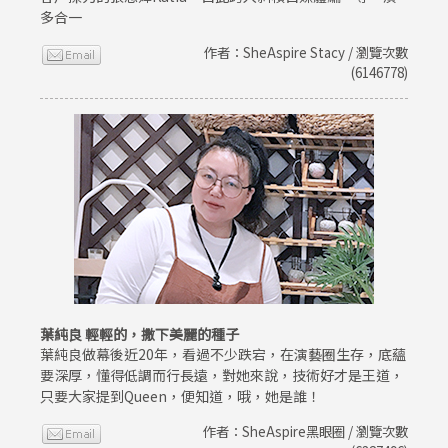
多合一
作者：SheAspire Stacy / 瀏覽次數
(6146778)
葉純良 輕輕的，撒下美麗的種子
葉純良做幕後近20年，看過不少跌宕，在演藝圈生存，底蘊
要深厚，懂得低調而行長遠，對她來說，技術好才是王道，
只要大家提到Queen，便知道，哦，她是誰！
作者：SheAspire黑眼圈 / 瀏覽次數