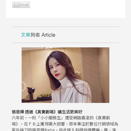
張恩嬅 透過《真實劇場》讓生活更美好
六年前，一則「小小服務生」遭受網路霸凌的《真實劇
場》，在ＦＢ上獲得廣大迴響，原本專注於數位行銷領域為
客戶操刀的張恩嬅Katia，自此跨入斜槓自媒體編、導、演