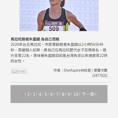
馬拉松跑者朱盈穎 為自己而跑
2020年台北馬拉松，市民業餘跑者朱盈穎以2小時56分49
秒，突破個人紀錄，將自己在馬拉松歷代女子百傑排名，提
升至第22名，意味著朱盈穎目前是台灣有史以來速度第22快
的女性。
作者：SheAspire林玫妮 / 瀏覽次數
(3477921)
1
2
3
4
5
6
7
8
9
10
下一頁>