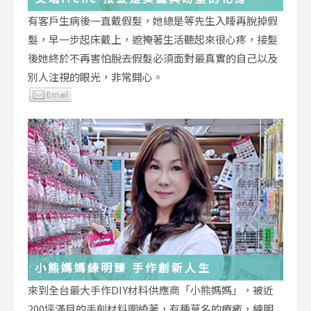
有客戶生病後一直戴假髮，她總是等先生入睡再脫掉假
髮，早一步起床戴上，遮掩著生活聽起來很心疼，接髮
後她終於不再害怕脫去假髮必須面對最真實的自己以及
別人注視的眼光，非常開心。
小熊媽媽練明臻 手作創新人生
來到全台最大手作DIY材料供應商「小熊媽媽」，被近
200坪滿目的手創材料圍繞著，有種莫名的療癒，練明