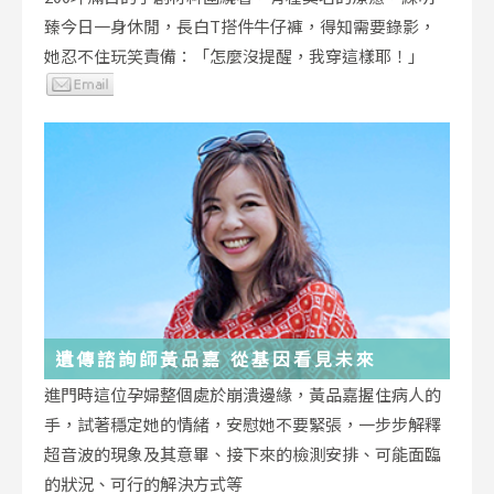
臻今日一身休閒，長白T搭件牛仔褲，得知需要錄影，
她忍不住玩笑責備：「怎麼沒提醒，我穿這樣耶！」
遺傳諮詢師黃品嘉 從基因看見未來
進門時這位孕婦整個處於崩潰邊緣，黃品嘉握住病人的
手，試著穩定她的情緒，安慰她不要緊張，一步步解釋
超音波的現象及其意畢、接下來的檢測安排、可能面臨
的狀況、可行的解決方式等