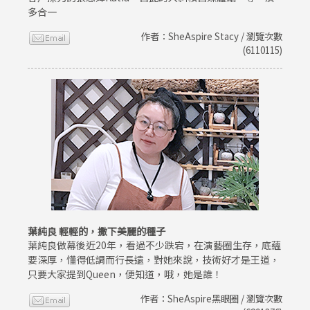
多合一
作者：SheAspire Stacy / 瀏覽次數
(6110115)
葉純良 輕輕的，撒下美麗的種子
葉純良做幕後近20年，看過不少跌宕，在演藝圈生存，底蘊
要深厚，懂得低調而行長遠，對她來說，技術好才是王道，
只要大家提到Queen，便知道，哦，她是誰！
作者：SheAspire黑眼圈 / 瀏覽次數