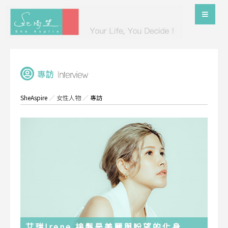
SheAspire
／
女性人物
／
專訪
艾瑞Irene 接髮是美麗與盼望的化身