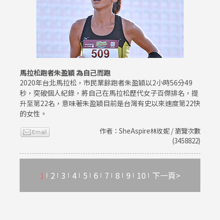
馬拉松跑者朱盈穎 為自己而跑
2020年台北馬拉松，市民業餘跑者朱盈穎以2小時56分49
秒，突破個人紀錄，將自己在馬拉松歷代女子百傑排名，提
升至第22名，意味著朱盈穎目前是台灣有史以來速度第22快
的女性。
作者：SheAspire林玫妮 / 瀏覽次數
(3458822)
1
2
3
4
5
6
7
8
9
10
下一頁>