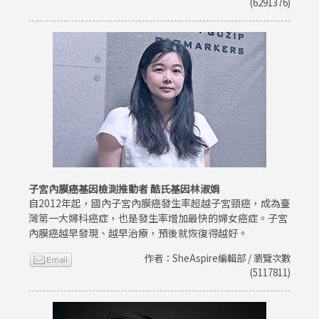
(6291376)
子宮內膜癌基因檢測推動者 酷氏基因林淑娟
自2012年起，國內子宮內膜癌發生率超越子宮頸癌，成為臺
灣第一大婦科癌症，也是發生率增加最快的婦女癌症。子宮
內膜癌越早發現、越早治療，預後就恢復得越好。
作者：SheAspire編輯部 / 瀏覽次數
(5117811)