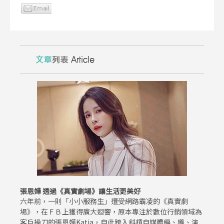
張恩嬅 透過《真實劇場》讓生活更美好
六年前，一則「小小服務生」遭受網路霸凌的《真實劇
場》，在ＦＢ上獲得廣大迴響，原本專注於數位行銷領域為
客戶操刀的張恩嬅Katia，自此跨入斜槓自媒體編、導、演