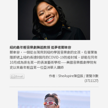
紐約最年輕音樂劇舞蹈教授 追夢者鄭聿容
鄭聿容，一個從台灣飛到紐約學習音樂劇的女孩，在畢業後
隨即遇上紐約長達8個月的COVID-19防疫封城，卻能在同年
10月成為排名第一的表演藝術學校——美國音樂戲劇學院有
史以來最年輕且第一位亞洲華人講師
作者：SheAspire陳亞辰 / 瀏覽次數
(3711127)