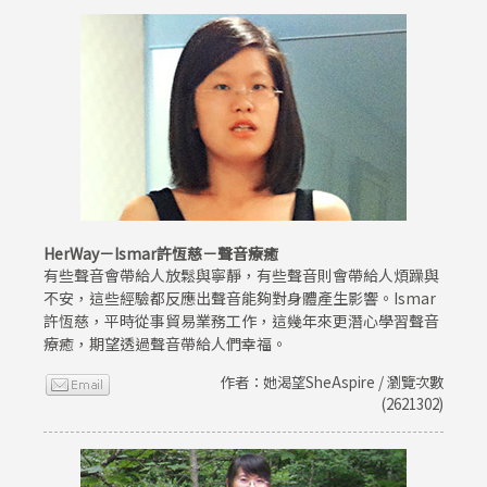
HerWay－Ismar許恆慈－聲音療癒
有些聲音會帶給人放鬆與寧靜，有些聲音則會帶給人煩躁與
不安，這些經驗都反應出聲音能夠對身體產生影響。Ismar
許恆慈，平時從事貿易業務工作，這幾年來更潛心學習聲音
療癒，期望透過聲音帶給人們幸福。
作者：她渴望SheAspire / 瀏覽次數
(2621302)