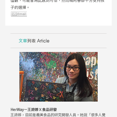
值觀，可能會為此感到可惜，然而楊阿春卻十分支持孩
子的選擇。
HerWay－王詩婷Ｘ食品研發
王詩婷，目前是義美食品的研究開發人員。她說「很多人覺