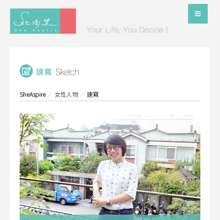
SheAspire
／
女性人物
／
速寫