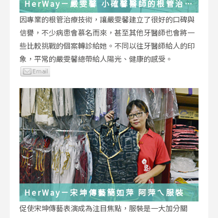
HerWay－嚴雯馨 小確馨醫師的根管治療
小確幸
因專業的根管治療技術，讓嚴雯馨建立了很好的口碑與
信譽，不少病患會慕名而來，甚至其他牙醫師也會將一
些比較挑戰的個案轉診給她。不同以往牙醫師給人的印
象，平常的嚴雯馨總帶給人陽光、健康的感受。
HerWay－宋坤傳藝簡如萍 阿萍ㄟ服裝
促使宋坤傳藝表演成為注目焦點，服裝是一大加分關