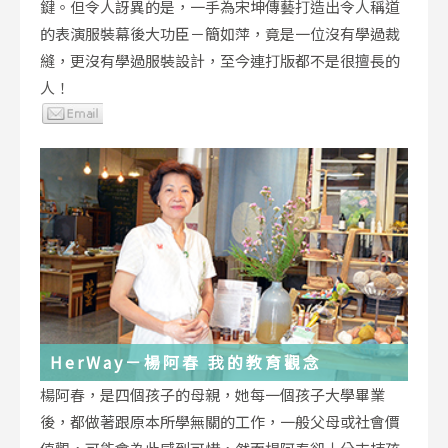
鍵。但令人訝異的是，一手為宋坤傳藝打造出令人稱道
的表演服裝幕後大功臣－簡如萍，竟是一位沒有學過裁
縫，更沒有學過服裝設計，至今連打版都不是很擅長的
人！
HerWay－楊阿春 我的教育觀念
楊阿春，是四個孩子的母親，她每一個孩子大學畢業
後，都做著跟原本所學無關的工作，一般父母或社會價