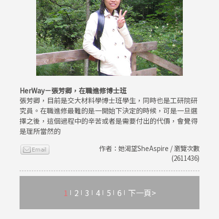
HerWay－張芳卿，在職進修博士班
張芳卿，目前是交大材料學博士班學生，同時也是工研院研
究員。在職進修最難的是一開始下決定的時候，可是一旦選
擇之後，這個過程中的辛苦或者是需要付出的代價，會覺得
是理所當然的
作者：她渴望SheAspire / 瀏覽次數
(2611436)
1
2
3
4
5
6
下一頁>