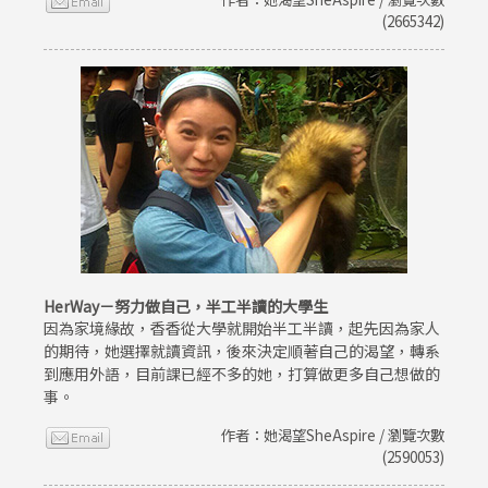
(2665342)
HerWay－努力做自己，半工半讀的大學生
因為家境緣故，香香從大學就開始半工半讀，起先因為家人
的期待，她選擇就讀資訊，後來決定順著自己的渴望，轉系
到應用外語，目前課已經不多的她，打算做更多自己想做的
事。
作者：她渴望SheAspire / 瀏覽次數
(2590053)