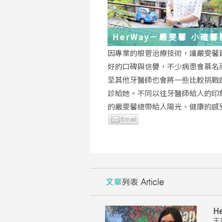
HerWay－嚴雯馨 小確
的根管治療小確幸
因專業的根管治療技術，讓嚴雯馨
好的口碑與信譽，不少病患會慕名
至其他牙醫師也會將一些比較挑戰
診給她。不同以往牙醫師給人的印
的嚴雯馨總帶給人陽光、健康的感
H
王