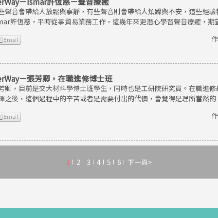
erWay－Ismar許恆慈－聲音療癒
些聲音會帶給人放鬆與寧靜，有些聲音則會帶給人煩躁與不安，這些經驗
smar許恆慈，平時從事貿易業務工作，這幾年來更潛心學習聲音療癒，
作
erWay－張芳卿，在職進修博士班
芳卿，目前是交大材料學博士班學生，同時也是工研院研究員。在職進修
擇之後，這個過程中的辛苦或者是需要付出的代價，會覺得是理所當然的
作
1
2
3
4
5
6
下一頁>