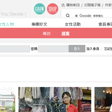
購物車(
0
)
訂閱電子報
作家
女性人物
專欄好文
女性活動
會員專
專訪
速寫
密碼
登入
加入會員
／
忘記