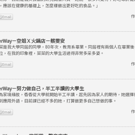
，應該在健康的基礎上，怎麼樣做出更好吃的食品。」
作
erWay－空姐Ｘ火鍋店－蔡雯安
菜是我大學同屆的同學，80年次，教育系畢業。同屆裡有兩個人在畢業
位，在我的印象裡，菜菜的大學生活過得非常多采多姿。
作
erWay－努力做自己，半工半讀的大學生
為家境緣故，香香從大學就開始半工半讀，起先因為家人的期待，她選擇
到應用外語，目前課已經不多的她，打算做更多自己想做的事。
作