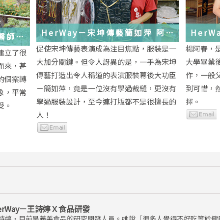
HerWay－宋坤傳藝簡如萍 阿
HerWay
馨醫師
萍ㄟ服裝
念
促使宋坤傳藝表演成為注目焦點，服裝是一
楊阿春，
建立了很
大加分關鍵。但令人訝異的是，一手為宋坤
大學畢業
而來，甚
傳藝打造出令人稱道的表演服裝幕後大功臣
作，一般
的個案轉
－簡如萍，竟是一位沒有學過裁縫，更沒有
到可惜，
象，平常
學過服裝設計，至今連打版都不是很擅長的
擇。
受。
人！
erWay－王詩婷Ｘ食品研發
詩婷，目前是義美食品的研究開發人員。她說「很多人覺得不好吃等於健