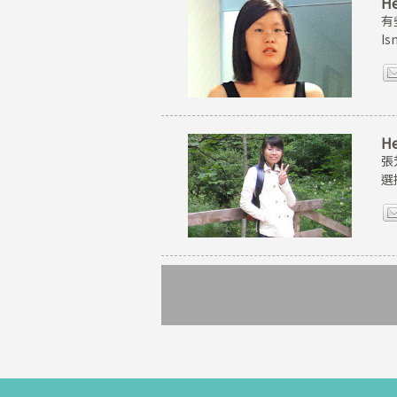
H
有
I
H
張
選