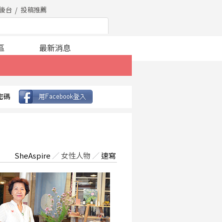
後台
投稿推薦
區
最新消息
密碼
SheAspire
／
女性人物
／
速寫