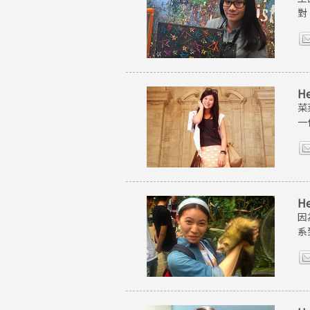
對
H
菜
一
H
因
系