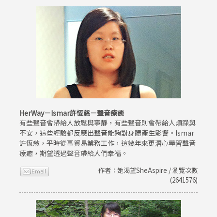
HerWay－Ismar許恆慈－聲音療癒
有些聲音會帶給人放鬆與寧靜，有些聲音則會帶給人煩躁與
不安，這些經驗都反應出聲音能夠對身體產生影響。Ismar
許恆慈，平時從事貿易業務工作，這幾年來更潛心學習聲音
療癒，期望透過聲音帶給人們幸福。
作者：她渴望SheAspire / 瀏覽次數
(2641576)