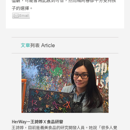
值觀，可能會為此感到可惜，然而楊阿春卻十分支持孩
子的選擇。
HerWay－王詩婷Ｘ食品研發
王詩婷，目前是義美食品的研究開發人員。她說「很多人覺