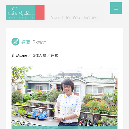
SheAspire
／
女性人物
／
速寫