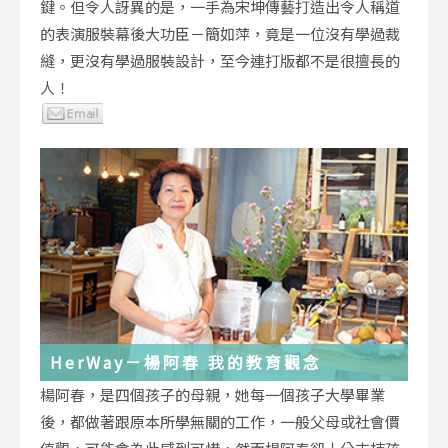
鍵。但令人訝異的是，一手為宋坤傳藝打造出令人稱道
的表演服裝幕後大功臣－簡如萍，竟是一位沒有學過裁
縫，更沒有學過服裝設計，至今連打版都不是很擅長的
人！
HerWay－楊阿春 我的教育觀念
楊阿春，是四個孩子的母親，她每一個孩子大學畢業
後，都做著跟原本所學無關的工作，一般父母或社會價