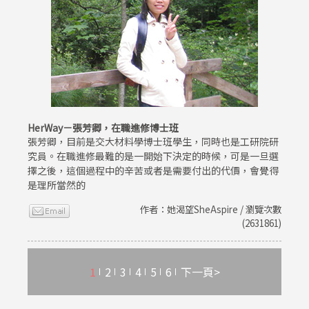
HerWay－張芳卿，在職進修博士班
張芳卿，目前是交大材料學博士班學生，同時也是工研院研
究員。在職進修最難的是一開始下決定的時候，可是一旦選
擇之後，這個過程中的辛苦或者是需要付出的代價，會覺得
是理所當然的
作者：她渴望SheAspire / 瀏覽次數
(2631861)
1
2
3
4
5
6
下一頁>