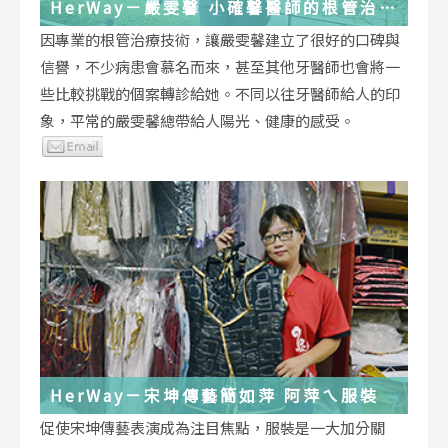
HerWay－嚴雯馨 小確馨醫師的根管治療
小確幸
因專業的根管治療技術，讓嚴雯馨建立了很好的口碑與
信譽，不少病患會慕名而來，甚至其他牙醫師也會將一
些比較挑戰的個案轉診給她。不同以往牙醫師給人的印
象，平常的嚴雯馨總帶給人陽光、健康的感受。
HerWay－宋坤傳藝簡如萍 阿萍ㄟ服裝
促使宋坤傳藝表演成為注目焦點，服裝是一大加分關