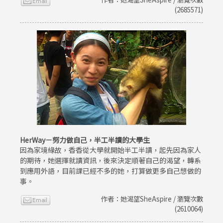
(2685571)
HerWay－努力做自己，半工半讀的大學生
因為家境緣故，香香從大學就開始半工半讀，起先因為家人
的期待，她選擇就讀資訊，後來決定順著自己的渴望，轉系
到應用外語，目前課已經不多的她，打算做更多自己想做的
事。
作者：她渴望SheAspire / 瀏覽次數
(2610064)