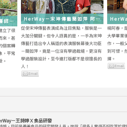
HerWay－宋坤傳藝簡如萍 阿
HerWay
馨醫師
萍ㄟ服裝
念
促使宋坤傳藝表演成為注目焦點，服裝是一
楊阿春，
建立了很
大加分關鍵。但令人訝異的是，一手為宋坤
大學畢業
而來，甚
傳藝打造出令人稱道的表演服裝幕後大功臣
作，一般
的個案轉
－簡如萍，竟是一位沒有學過裁縫，更沒有
到可惜，
象，平常
學過服裝設計，至今連打版都不是很擅長的
擇。
受。
人！
erWay－王詩婷Ｘ食品研發
詩婷，目前是義美食品的研究開發人員。她說「很多人覺得不好吃等於健