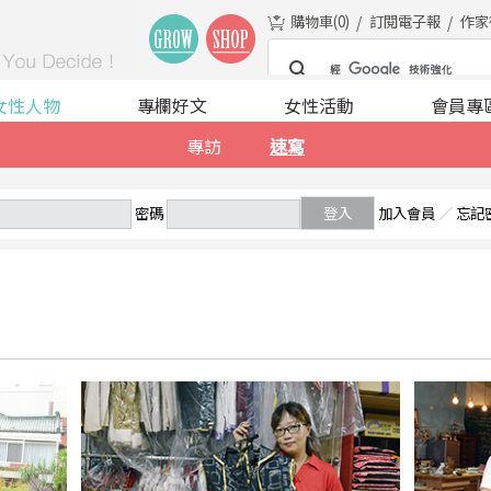
購物車(
0
)
訂閱電子報
作家
女性人物
專欄好文
女性活動
會員專
專訪
速寫
密碼
登入
加入會員
／
忘記