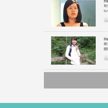
H
有
I
H
張
選