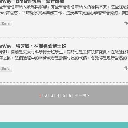
erWay－Ismar許恆慈－聲音療癒
些聲音會帶給人放鬆與寧靜，有些聲音則會帶給人煩躁與不安，這些經驗
smar許恆慈，平時從事貿易業務工作，這幾年來更潛心學習聲音療癒，
作
erWay－張芳卿，在職進修博士班
芳卿，目前是交大材料學博士班學生，同時也是工研院研究員。在職進修
擇之後，這個過程中的辛苦或者是需要付出的代價，會覺得是理所當然的
作
1
2
3
4
5
6
下一頁>