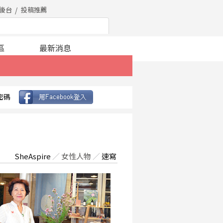
後台
投稿推薦
區
最新消息
密碼
SheAspire
／
女性人物
／
速寫