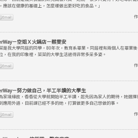
，應該在健康的基礎上，怎麼樣做出更好吃的食品。」
作
erWay－空姐Ｘ火鍋店－蔡雯安
菜是我大學同屆的同學，80年次，教育系畢業。同屆裡有兩個人在畢業
位，在我的印象裡，菜菜的大學生活過得非常多采多姿。
作
erWay－努力做自己，半工半讀的大學生
為家境緣故，香香從大學就開始半工半讀，起先因為家人的期待，她選擇
到應用外語，目前課已經不多的她，打算做更多自己想做的事。
作