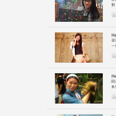
對
H
菜
一
H
因
系