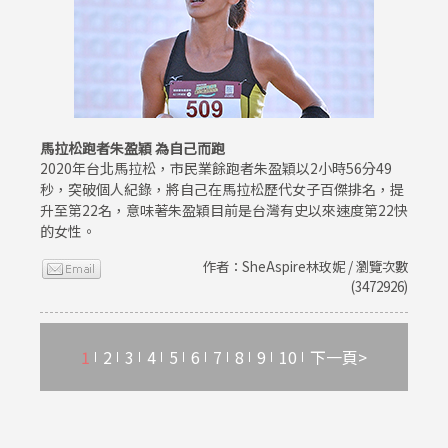
馬拉松跑者朱盈穎 為自己而跑
2020年台北馬拉松，市民業餘跑者朱盈穎以2小時56分49
秒，突破個人紀錄，將自己在馬拉松歷代女子百傑排名，提
升至第22名，意味著朱盈穎目前是台灣有史以來速度第22快
的女性。
作者：SheAspire林玫妮 / 瀏覽次數
(3472926)
1
2
3
4
5
6
7
8
9
10
下一頁>