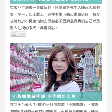
有客戶生病後一直戴假髮，她總是等先生入睡再脫掉假
髮，早一步起床戴上，遮掩著生活聽起來很心疼，接髮
後她終於不再害怕脫去假髮必須面對最真實的自己以及
別人注視的眼光，非常開心。
小熊媽媽練明臻 手作創新人生
來到全台最大手作DIY材料供應商「小熊媽媽」，被近
200坪滿目的手創材料圍繞著，有種莫名的療癒，練明